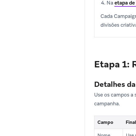
Na
etapa de
Cada Campaign 
divisões criati
Etapa 1: 
Detalhes d
Use os campos a s
campanha.
Campo
Fina
Nome
Use 