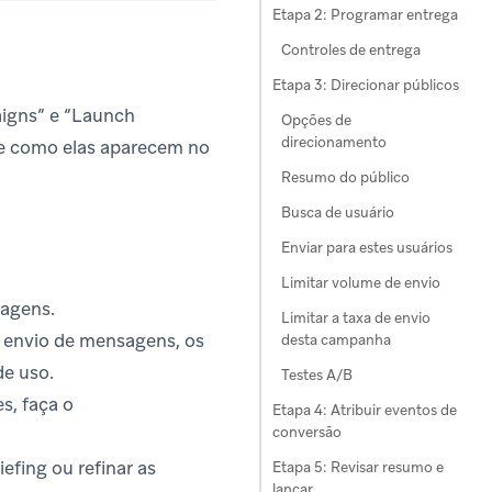
Etapa 2: Programar entrega
Controles de entrega
Etapa 3: Direcionar públicos
aigns” e “Launch
Opções de
direcionamento
 e como elas aparecem no
Resumo do público
Busca de usuário
Enviar para estes usuários
Limitar volume de envio
agens.
Limitar a taxa de envio
e envio de mensagens, os
desta campanha
de uso.
Testes A/B
s, faça o
Etapa 4: Atribuir eventos de
conversão
 tab)
efing ou refinar as
Etapa 5: Revisar resumo e
lançar