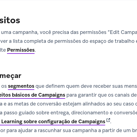
sitos
ar uma campanha, você precisa das permissões “Edit Camp
ver a lista completa de permissões do espaço de trabalho
lte
Permissões
.
omeçar
a os
segmentos
que definem quem deve receber suas mens
eitos básicos de Campaigns
para garantir que os canais d
ga e as metas de conversão estejam alinhados ao seu caso 
a passo guiado sobre entrega, direcionamento e conversõe
(opens in new
 Learning sobre configuração de Campaigns
.
r para ajudar a rascunhar sua campanha a partir de um bri