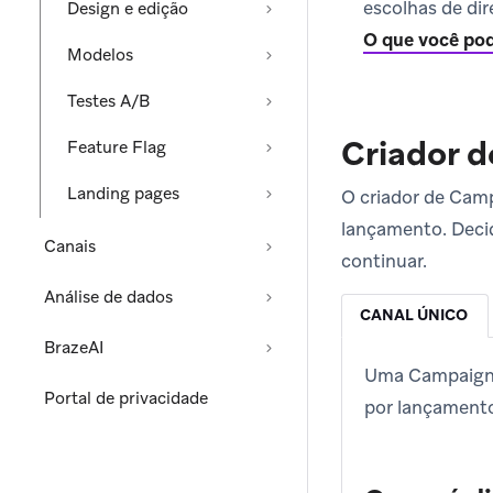
escolhas de di
Design e edição
O que você pod
Modelos
Testes A/B
Criador 
Feature Flag
Landing pages
O criador de Camp
lançamento. Decid
Canais
continuar.
Análise de dados
CANAL ÚNICO
BrazeAI
Uma Campaign d
Portal de privacidade
por lançament