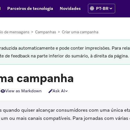
I
Parceiros de tecnologia
Novidades
io de mensagens
>
Campanhas
>
Criar uma campanha
traduzida automaticamente e pode conter imprecisões. Para rela
 de feedback na parte inferior do sumário, à direita da página.
uma campanha
View as Markdown
Ask AI
 quando quiser alcançar consumidores com uma única eta
m ou mais canais compatíveis. Para jornadas com várias 