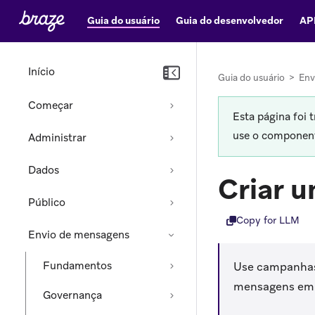
Guia do usuário
Guia do desenvolvedor
AP
Início
Guia do usuário
>
Env
Começar
Esta página foi 
use o componente
Administrar
Dados
Criar 
Público
Copy for LLM
Envio de mensagens
Fundamentos
Use campanhas
mensagens em u
Governança