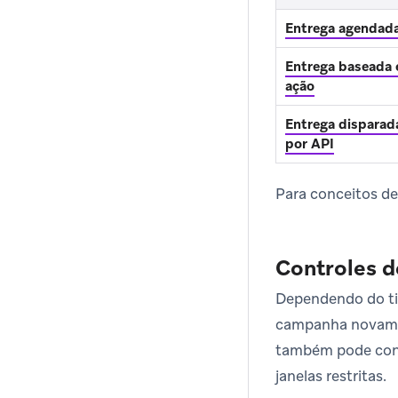
Entrega agendad
Entrega baseada
ação
Entrega disparad
por API
Para conceitos d
Controles d
Dependendo do ti
campanha novamen
também pode con
janelas restritas.