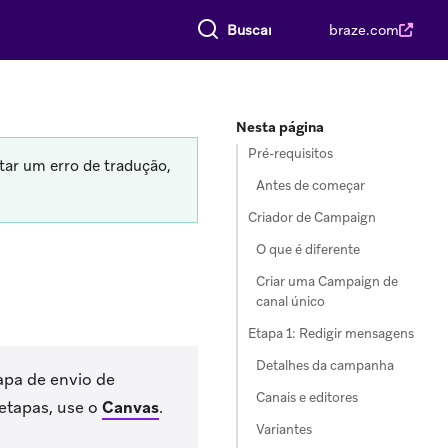
Buscar tudo
braze.com
Nesta página
Pré-requisitos
tar um erro de tradução,
Antes de começar
Criador de Campaign
O que é diferente
Criar uma Campaign de
canal único
Etapa 1: Redigir mensagens
Detalhes da campanha
pa de envio de
Canais e editores
etapas, use o
Canvas
.
Variantes