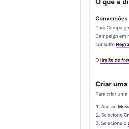
O que é d
Conversões 
Para Campaigns
Campaign em re
consulte
Regra
O
limite de fr
Criar uma
Para criar uma
Acesse
Mess
Selecione
Cr
Selecione o