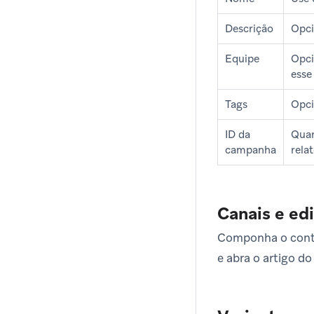
Descrição
Opci
Equipe
Opci
esse
Tags
Opci
ID da
Quan
campanha
rela
Canais e ed
Componha o conte
e abra o artigo do