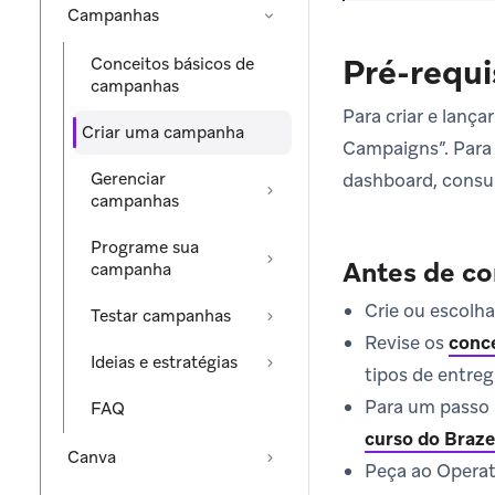
Campanhas
Pré-requi
Conceitos básicos de
campanhas
Para criar e lanç
Criar uma campanha
Campaigns”. Para 
Gerenciar
dashboard, consu
campanhas
Programe sua
Antes de c
campanha
Crie ou escolh
Testar campanhas
Revise os
conc
Ideias e estratégias
tipos de entre
Para um passo 
FAQ
curso do Braze
Canva
Peça ao Operato