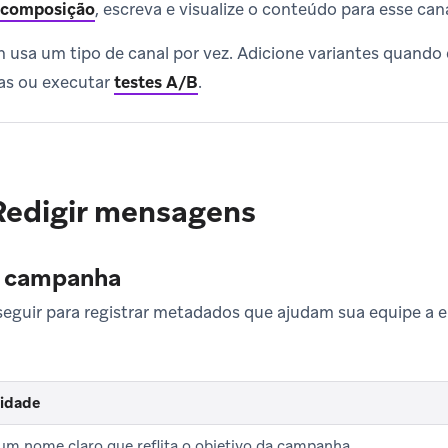
 composição
, escreva e visualize o conteúdo para esse cana
usa um tipo de canal por vez. Adicione variantes quando
vas ou executar
testes A/B
.
Redigir mensagens
a campanha
eguir para registrar metadados que ajudam sua equipe a e
lidade
um nome claro que reflita o objetivo da campanha.