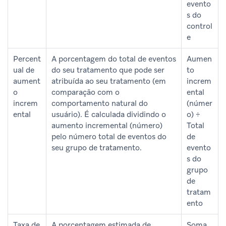
evento
s do
control
e
Percent
A porcentagem do total de eventos
Aumen
ual de
do seu tratamento que pode ser
to
aument
atribuída ao seu tratamento (em
increm
o
comparação com o
ental
increm
comportamento natural do
(númer
ental
usuário). É calculada dividindo o
o) ÷
aumento incremental (número)
Total
pelo número total de eventos do
de
seu grupo de tratamento.
evento
s do
grupo
de
tratam
ento
Taxa de
A porcentagem estimada de
Soma