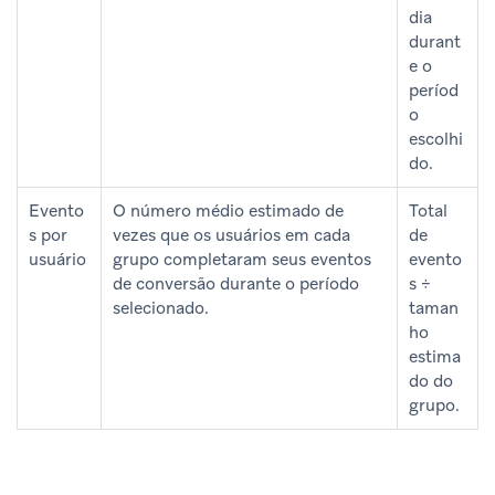
dia
durant
e o
períod
o
escolhi
do.
Evento
O número médio estimado de
Total
s por
vezes que os usuários em cada
de
usuário
grupo completaram seus eventos
evento
de conversão durante o período
s ÷
selecionado.
taman
ho
estima
do do
grupo.