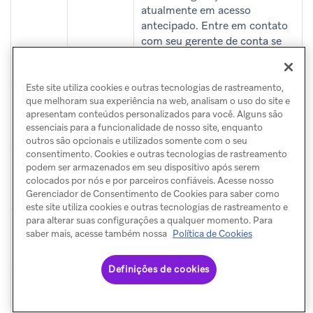
atualmente em acesso
antecipado. Entre em contato
com seu gerente de conta se
tiver interesse em participar do
acesso antecipado.
Este site utiliza cookies e outras tecnologias de rastreamento,
Feature
View
Visualizar Feature Flags
que melhoram sua experiência na web, analisam o uso do site e
apresentam conteúdos personalizados para você. Alguns são
Flags
Feature
essenciais para a funcionalidade de nosso site, enquanto
Flags
outros são opcionais e utilizados somente com o seu
consentimento. Cookies e outras tecnologias de rastreamento
Feature
Archive
Mover Feature Flags para o
podem ser armazenados em seu dispositivo após serem
Flags
Feature
arquivo
colocados por nós e por parceiros confiáveis. Acesse nosso
Flags
Gerenciador de Consentimento de Cookies para saber como
este site utiliza cookies e outras tecnologias de rastreamento e
para alterar suas configurações a qualquer momento. Para
Feature
Edit
Criar e atualizar Feature Flags
saber mais, acesse também nossa
Política de Cookies
Flags
Feature
Flags
Definições de cookies
Limites
View
Visualizar regras do limite de
de
Frequenc
frequência