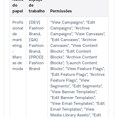
do
de
papel
trabalho
Permissões
Profis
[DEV]
“View Campaigns”, “Edit
sional
Fashion
Campaigns”, “Archive
de
Brand,
Campaigns”, “View Canvases”,
mark
[QA]
“Edit Canvases”, “Archive
eting
Fashion
Canvases”, “View Content
-
Brand,
Blocks”, “Edit Content
Marc
[PROD]
Blocks”, “Archive Content
as de
Fashion
Blocks”, “Launch Content
moda
Brand
Blocks”, “View Feature Flags”,
“Edit Feature Flags”, “Archive
Feature Flags”, “View
Segments”, “Edit Segments”,
“View Banner Templates”,
“Edit Banner Templates”,
“View Email Templates”, “Edit
Email Templates”, “View
Media Library Assets”, “Edit