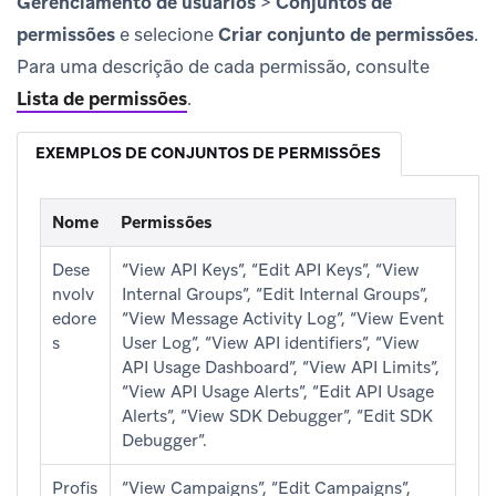
Gerenciamento de usuários
>
Conjuntos de
permissões
e selecione
Criar conjunto de permissões
.
Para uma descrição de cada permissão, consulte
Lista de permissões
.
EXEMPLOS DE CONJUNTOS DE PERMISSÕES
Nome
Permissões
Dese
“View API Keys”, “Edit API Keys”, “View
nvolv
Internal Groups”, “Edit Internal Groups”,
edore
“View Message Activity Log”, “View Event
s
User Log”, “View API identifiers”, “View
API Usage Dashboard”, “View API Limits”,
“View API Usage Alerts”, “Edit API Usage
Alerts”, “View SDK Debugger”, “Edit SDK
Debugger”.
Profis
“View Campaigns”, “Edit Campaigns”,