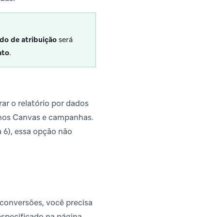
o de atribuição
será
ato
.
trar o relatório por dados
s nos Canvas e campanhas.
a 6), essa opção não
conversões, você precisa
specificado na página.