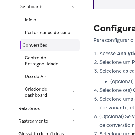
Dashboards
Início
Configura
Performance do canal
Para configurar o
Conversões
Acesse
Analyti
Centro de
Selecione um
P
Entregabilidade
Selecione as c
Uso da API
(opcional)
Criador de
Selecione o(s)
dashboard
Selecione uma
por variante, e
Relatórios
(Opcional) Se 
Rastreamento
de conversão n
Selecione um
m
Glossário de métricas