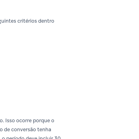
uintes critérios dentro
o. Isso ocorre porque o
to de conversão tenha
 o período deve incluir 30