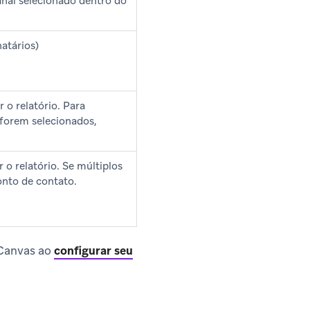
al selecionado dentro do
atários)
 o relatório. Para
 forem selecionados,
 o relatório. Se múltiplos
onto de contato.
 Canvas ao
configurar seu