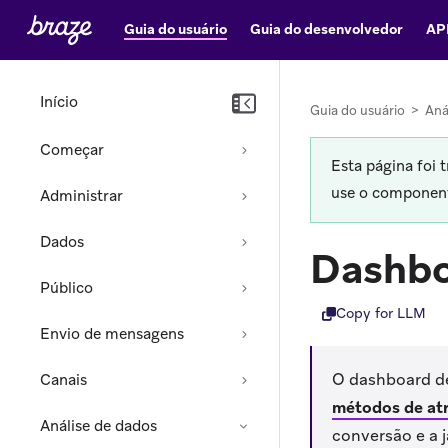
Guia do usuário
Guia do desenvolvedor
AP
Início
Guia do usuário
>
Aná
Começar
Esta página foi 
use o componente
Administrar
Dados
Dashbo
Público
Copy for LLM
Envio de mensagens
O dashboard de
Canais
métodos de atr
Análise de dados
conversão e a 