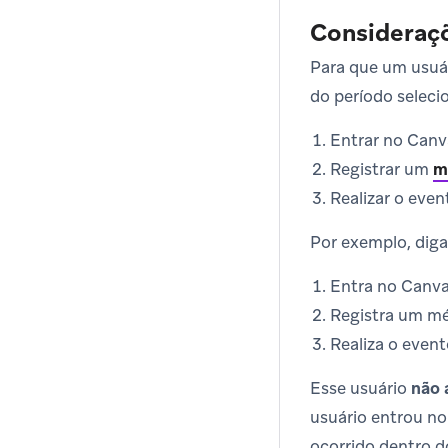
Consideraç
Para que um usuári
do período seleci
Entrar no Can
Registrar um
m
Realizar o even
Por exemplo, diga
Entra no Canva
Registra um mé
Realiza o even
Esse usuário
não 
usuário entrou no
ocorrido dentro do