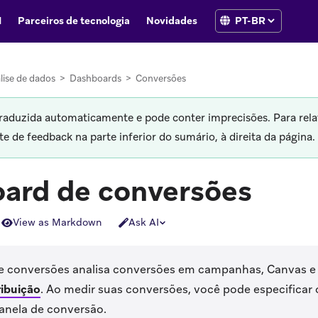
I
Parceiros de tecnologia
Novidades
lise de dados
>
Dashboards
>
Conversões
traduzida automaticamente e pode conter imprecisões. Para rela
 de feedback na parte inferior do sumário, à direita da página.
ard de conversões
View as Markdown
Ask AI
 conversões analisa conversões em campanhas, Canvas e 
ibuição
.
Ao medir suas conversões, você pode especificar 
janela de conversão.