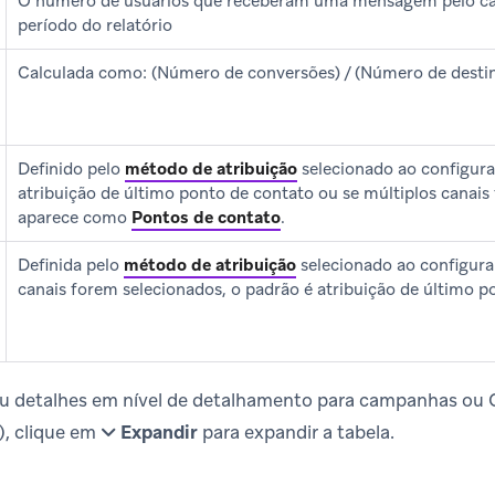
O número de usuários que receberam uma mensagem pelo can
período do relatório
Calculada como: (Número de conversões) / (Número de destin
Definido pelo
método de atribuição
selecionado ao configurar
atribuição de último ponto de contato ou se múltiplos canais
aparece como
Pontos de contato
.
Definida pelo
método de atribuição
selecionado ao configurar
canais forem selecionados, o padrão é atribuição de último p
ou detalhes em nível de detalhamento para campanhas ou
), clique em
Expandir
para expandir a tabela.