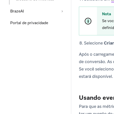
BrazeAI
Nota
Se voc
Portal de privacidade
defin
Selecione
Criar
Após o carregame
de conversão. As 
Se você seleciono
estará disponível.
Usando eve
Para que as métri
ter um evento de 