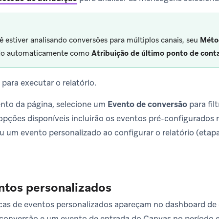
ê estiver analisando conversões para múltiplos canais, seu
Métod
ido automaticamente como
Atribuição de último ponto de cont
para executar o relatório.
nto da página, selecione um
Evento de conversão
para fil
opções disponíveis incluirão os eventos pré-configurado
u um evento personalizado ao configurar o relatório (etap
ntos personalizados
cas de eventos personalizados apareçam no dashboard de 
conversão e um evento de entrada do Canvas no período e