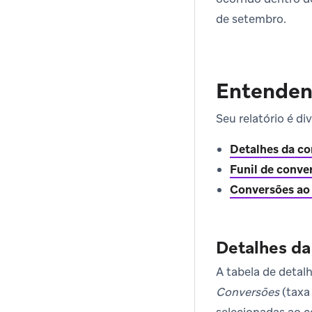
de setembro.
Entendend
Seu relatório é di
Detalhes da c
Funil de conve
Conversões ao
Detalhes da
A tabela de deta
Conversões
(taxa