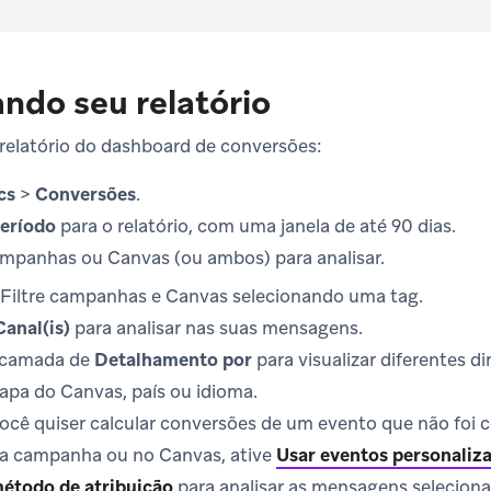
ndo seu relatório
 relatório do dashboard de conversões:
cs
>
Conversões
.
eríodo
para o relatório, com uma janela de até 90 dias.
ampanhas ou Canvas (ou ambos) para analisar.
 Filtre campanhas e Canvas selecionando uma tag.
Canal(is)
para analisar nas suas mensagens.
 camada de
Detalhamento por
para visualizar diferentes 
tapa do Canvas, país ou idioma.
você quiser calcular conversões de um evento que não foi
a campanha ou no Canvas, ative
Usar eventos personaliz
étodo de atribuição
para analisar as mensagens seleciona