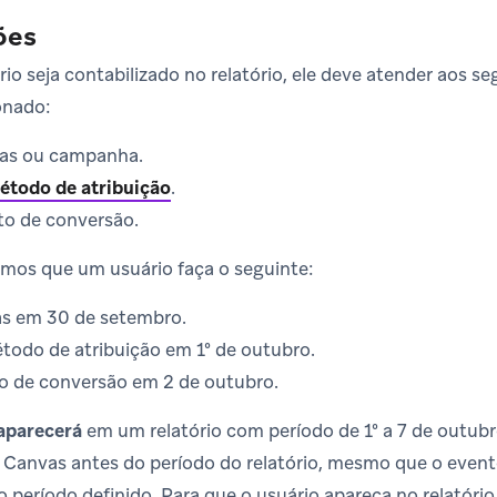
ões
o seja contabilizado no relatório, ele deve atender aos seg
onado:
vas ou campanha.
étodo de atribuição
.
to de conversão.
mos que um usuário faça o seguinte:
s em 30 de setembro.
todo de atribuição em 1º de outubro.
to de conversão em 2 de outubro.
aparecerá
em um relatório com período de 1º a 7 de outubr
 Canvas antes do período do relatório, mesmo que o even
 período definido. Para que o usuário apareça no relatório,