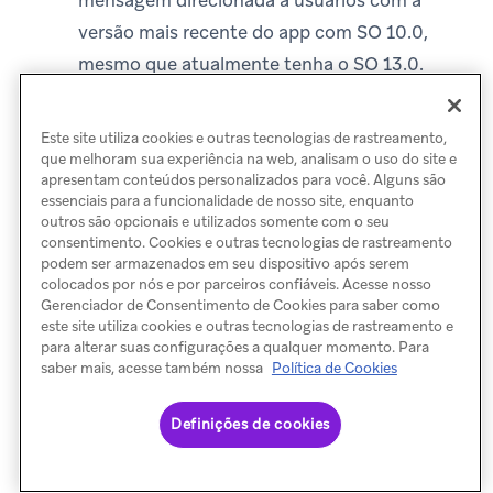
mensagem direcionada a usuários com a
versão mais recente do app com SO 10.0,
mesmo que atualmente tenha o SO 13.0.
Nesse caso, o usuário tinha o SO 10.0 quando
a mensagem foi enviada e depois fez upgrade
Este site utiliza cookies e outras tecnologias de rastreamento,
para o SO 13.0.
que melhoram sua experiência na web, analisam o uso do site e
apresentam conteúdos personalizados para você. Alguns são
essenciais para a funcionalidade de nosso site, enquanto
Da mesma forma, se um usuário usar
outros são opcionais e utilizados somente com o seu
consentimento. Cookies e outras tecnologias de rastreamento
posteriormente um dispositivo com uma
podem ser armazenados em seu dispositivo após serem
colocados por nós e por parceiros confiáveis. Acesse nosso
versão diferente do app, o perfil de usuário
Gerenciador de Consentimento de Cookies para saber como
dele será atualizado com a nova versão mais
este site utiliza cookies e outras tecnologias de rastreamento e
para alterar suas configurações a qualquer momento. Para
recente do app. Isso pode fazer parecer que o
saber mais, acesse também nossa
Política de Cookies
usuário não deveria ter se qualificado para a
mensagem, mesmo que ele tenha se
Definições de cookies
qualificado quando ela foi enviada.