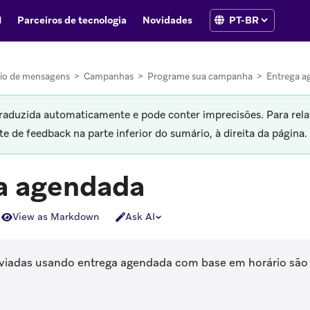
I
Parceiros de tecnologia
Novidades
io de mensagens
>
Campanhas
>
Programe sua campanha
>
Entrega a
traduzida automaticamente e pode conter imprecisões. Para rela
 de feedback na parte inferior do sumário, à direita da página.
a agendada
View as Markdown
Ask AI
iadas usando entrega agendada com base em horário são 