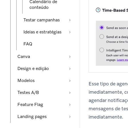
Calendário de
conteúdo
Testar campanhas
Ideias e estratégias
FAQ
Canva
Design e edição
Modelos
Esse tipo de age
imediatamente, c
Testes A/B
agendar notificaç
Feature Flag
mensagens de test
imediatamente.
Landing pages