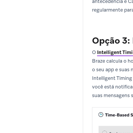
antecedência e C
regularmente para
Opção 3: 
O
Intelligent Tim
Braze calcula o 
o seu app e suas 
Intelligent Timin
você está notific
suas mensagens s