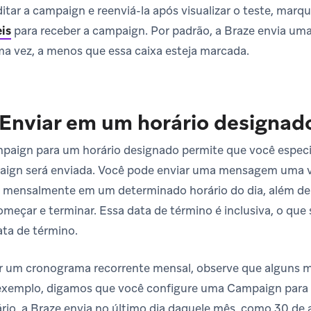
itar a campaign e reenviá-la após visualizar o teste, marqu
eis
para receber a campaign. Por padrão, a Braze envia u
a vez, a menos que essa caixa esteja marcada.
Enviar em um horário designad
ign para um horário designado permite que você especifi
ign será enviada. Você pode enviar uma mensagem uma ve
mensalmente em um determinado horário do dia, além de 
eçar e terminar. Essa data de término é inclusiva, o que s
ata de término.
ar um cronograma recorrente mensal, observe que alguns m
 exemplo, digamos que você configure uma Campaign para
rio, a Braze envia no último dia daquele mês, como 30 de ab