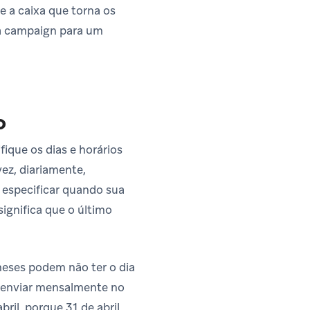
e a caixa que torna os
ma campaign para um
o
que os dias e horários
z, diariamente,
especificar quando sua
ignifica que o último
eses podem não ter o dia
 enviar mensalmente no
ril, porque 31 de abril