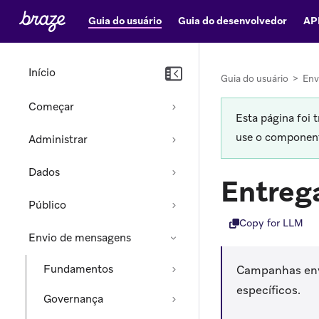
Guia do usuário
Guia do desenvolvedor
AP
Início
Guia do usuário
>
Env
Começar
Esta página foi 
use o componente
Administrar
Dados
Entreg
Público
Copy for LLM
Envio de mensagens
Fundamentos
Campanhas env
específicos.
Governança