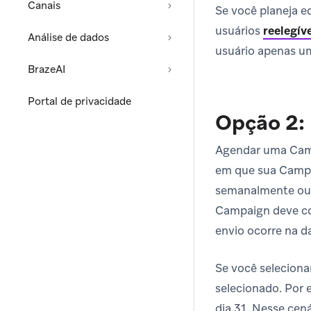
Canais
Se você planeja ed
usuários
reelegív
Análise de dados
usuário apenas um
BrazeAI
Portal de privacidade
Opção 2: 
Agendar uma Campa
em que sua Campa
semanalmente ou 
Campaign deve com
envio ocorre na d
Se você selecion
selecionado. Por
dia 31. Nesse cená