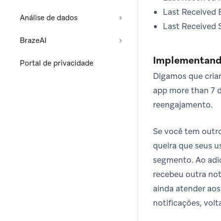
Last Received 
Análise de dados
Last Received
BrazeAI
Implementando
Portal de privacidade
Digamos que cria
app more than 7 d
reengajamento.
Se você tem outr
queira que seus u
segmento. Ao adic
recebeu outra not
ainda atender aos
notificações, vol