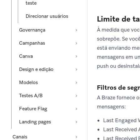
teste
Direcionar usuários
Limite de t
À medida que voc
Governança
sobrepõe. Se voc
Campanhas
está enviando me
Canva
mensagens em um c
push ou desinstal
Design e edição
Modelos
Filtros de se
Testes A/B
A Braze fornece o
mensagens:
Feature Flag
Last Engaged 
Landing pages
Last Received
Canais
Last Received 