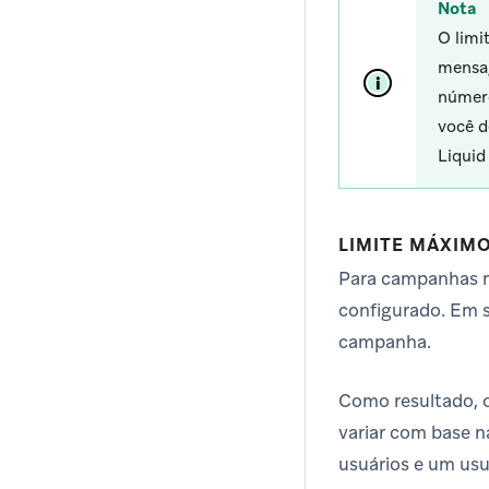
Nota
O limi
mensag
número
você d
Liquid
LIMITE MÁXIM
Para campanhas mu
configurado. Em s
campanha.
Como resultado, 
variar com base n
usuários e um usu