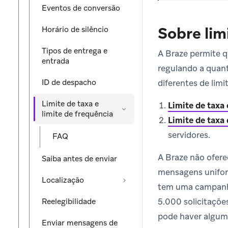
Eventos de conversão
Sobre lim
Horário de silêncio
Tipos de entrega e
A Braze permite q
entrada
regulando a quant
ID de despacho
diferentes de lim
Limite de taxa e
Limite de taxa
limite de frequência
Limite de taxa
servidores.
FAQ
A Braze não oferec
Saiba antes de enviar
mensagens unifor
Localização
tem uma campanha
5.000 solicitaçõ
Reelegibilidade
pode haver algum
Enviar mensagens de