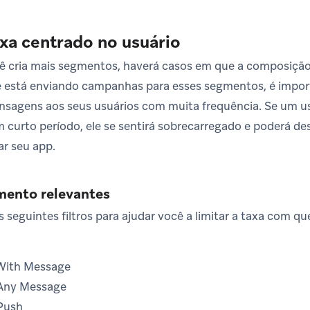
axa centrado no usuário
ê cria mais segmentos, haverá casos em que a composiçã
ê está enviando campanhas para esses segmentos, é impor
nsagens aos seus usuários com muita frequência. Se um u
urto período, ele se sentirá sobrecarregado e poderá desa
ar seu app.
gmento relevantes
s seguintes filtros para ajudar você a limitar a taxa com q
With Message
 Any Message
Push