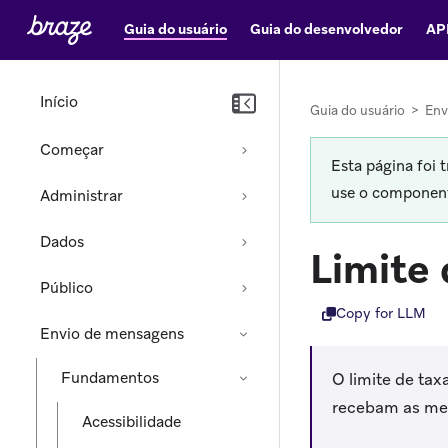
Guia do usuário
Guia do desenvolvedor
AP
Início
Guia do usuário
>
Env
Começar
Esta página foi 
use o componente
Administrar
Dados
Limite 
Público
Copy for LLM
Envio de mensagens
Fundamentos
O limite de tax
recebam as me
Acessibilidade