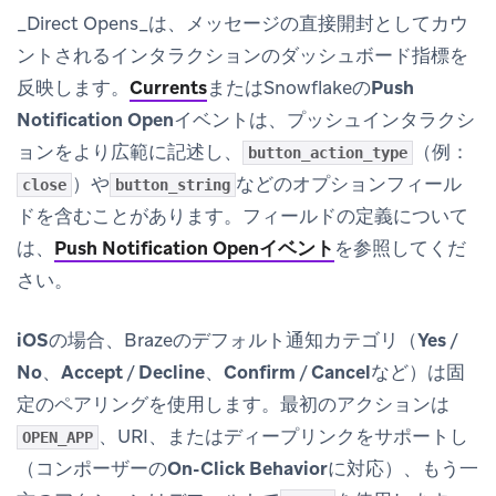
_Direct Opens_は、メッセージの直接開封としてカウ
ントされるインタラクションのダッシュボード指標を
反映します。
Currents
またはSnowflakeの
Push
Notification Open
イベントは、プッシュインタラクシ
ョンをより広範に記述し、
（例：
button_action_type
）や
などのオプションフィール
close
button_string
ドを含むことがあります。フィールドの定義について
は、
Push Notification Openイベント
を参照してくだ
さい。
iOS
の場合、Brazeのデフォルト通知カテゴリ（
Yes
/
No
、
Accept
/
Decline
、
Confirm
/
Cancel
など）は固
定のペアリングを使用します。最初のアクションは
、URI、またはディープリンクをサポートし
OPEN_APP
（コンポーザーの
On-Click Behavior
に対応）、もう一