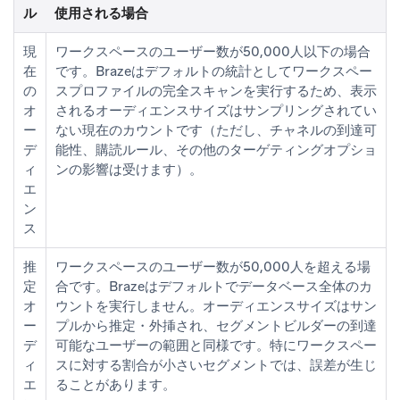
ル
使用される場合
現
ワークスペースのユーザー数が50,000人以下の場合
在
です。Brazeはデフォルトの統計としてワークスペー
の
スプロファイルの完全スキャンを実行するため、表示
オ
されるオーディエンスサイズはサンプリングされてい
ー
ない現在のカウントです（ただし、チャネルの到達可
デ
能性、購読ルール、その他のターゲティングオプショ
ィ
ンの影響は受けます）。
エ
ン
ス
推
ワークスペースのユーザー数が50,000人を超える場
定
合です。Brazeはデフォルトでデータベース全体のカ
オ
ウントを実行しません。オーディエンスサイズはサン
ー
プルから推定・外挿され、セグメントビルダーの
到達
デ
可能なユーザー
の範囲と同様です。特にワークスペー
ィ
スに対する割合が小さいセグメントでは、誤差が生じ
エ
ることがあります。