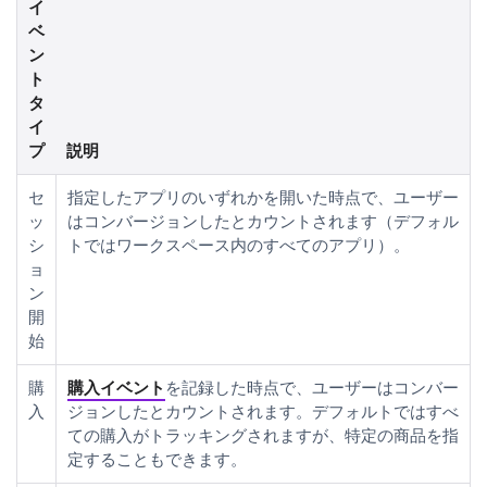
イ
ベ
ン
ト
タ
イ
プ
説明
セ
指定したアプリのいずれかを開いた時点で、ユーザー
ッ
はコンバージョンしたとカウントされます（デフォル
シ
トではワークスペース内のすべてのアプリ）。
ョ
ン
開
始
購
購入イベント
を記録した時点で、ユーザーはコンバー
入
ジョンしたとカウントされます。デフォルトではすべ
ての購入がトラッキングされますが、特定の商品を指
定することもできます。