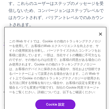
す。これらのユーザーはステップのメッセージを受
信しないため、コンバージョンはステップレベルで
はカウントされず、バリアントレベルでのみカウン
トされます。
キャンバスの分析の詳細については、
キャンバス分析
この Web サイトでは、Cookie その他のトラッキングテクノロジ
による測定とテスト
を参照してください。
ーを使用して、お客様のWeb エクスペリエンスを向上させ、サ
イトの使用状況を分析し、パーソナライズされたコンテンツをお
客様に提供しています。一部は、当社サイトの機能に不可欠なも
のですが、その他のものは任意で、お客様の同意がある場合にの
み使用されます。Cookie その他のトラッキングテクノロジー
は、お客様のデバイスに保存される場合や、当社および信頼でき
るパートナーによって設置される場合があります。この Web サ
イト上で Cookie その他のトラッキングテクノロジーが使用され
る方法に関する情報を知りたい場合や、お客様の設定を変更する
場合 (いつでも変更が可能です)、当社の Cookie 同意マネージャ
アクセシビリティ
クワイエットアワー
ーをご覧ください。詳細については、以下もご確認ください:
前へ
次へ
Cookie 設定