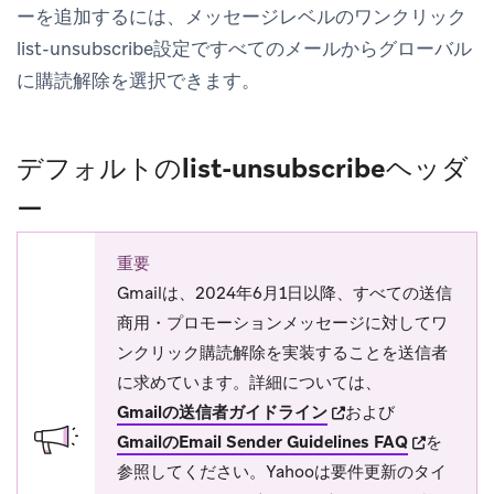
ーを追加するには、メッセージレベルのワンクリック
list-unsubscribe設定で
すべてのメールからグローバル
に購読解除
を選択できます。
デフォルトのlist-unsubscribeヘッダ
ー
重要
Gmailは、2024年6月1日以降、すべての送信
商用・プロモーションメッセージに対してワ
ンクリック購読解除を実装することを送信者
に求めています。詳細については、
(opens in new tab)
Gmailの送信者ガイドライン
および
(opens in 
GmailのEmail Sender Guidelines FAQ
を
参照してください。Yahooは要件更新のタイ