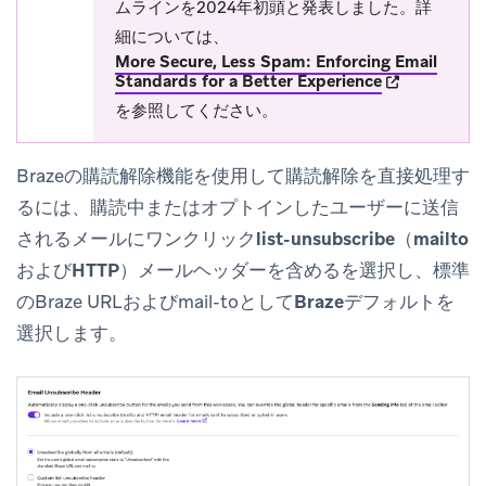
ムラインを2024年初頭と発表しました。詳
細については、
More Secure, Less Spam: Enforcing Email
(opens in new
Standards for a Better Experience
を参照してください。
Brazeの購読解除機能を使用して購読解除を直接処理す
るには、
購読中またはオプトインしたユーザーに送信
されるメールにワンクリックlist-unsubscribe（mailto
およびHTTP）メールヘッダーを含める
を選択し、標準
のBraze URLおよびmail-toとして
Brazeデフォルト
を
選択します。