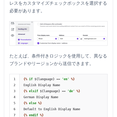
レスをカスタマイズ
チェックボックスを選択する
必要があります。
たとえば、条件付きロジックを使用して、異なる
ブランドやリージョンから送信できます。
1

{%
if
${language}
==
'en'
%}
2

3

{%
elsif
${language}
==
'de'
%}
4

5

{%
else
%}
6

{%
endif
%}