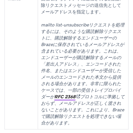
除リクエストメッセージの送信先として
メールアドレスを指定します。
mailto list-unsubscribeリクエストを処理
するには、そのような購読解除リクエス
トに、購読解除するエンドユーザーの
Brazeに保存されているメールアドレスが
含まれている必要があります。これは、
エンドユーザーが購読解除するメールの
「差出人アドレス」、エンコードされた
件名、またはエンドユーザーが受信した
メールのエンコードされた本文から提供
される場合があります。非常に限られた
ケースでは、一部の受信トレイプロバイ
(opens in new tab)
ダーが
RFC 2368
プロトコルに準拠して
おらず、メールアドレスが正しく渡され
ないことがあります。これにより、Braze
で購読解除リクエストを処理できない場
合があります。