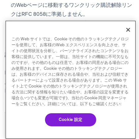
のWebページに移動するワンクリック購読解除リン
クはRFC 8058に準拠しません。
POSTリクエストはCookieを設定してはなりませ
ん。
この Web サイトでは、Cookie その他のトラッキングテクノロジ
ーを使用して、お客様のWeb エクスペリエンスを向上させ、サ
カスタムlist-unsubscribeヘッダー
を選択して、独自に
イトの使用状況を分析し、パーソナライズされたコンテンツをお
設定したワンクリック購読解除エンドポイントとオプ
客様に提供しています。一部は、当社サイトの機能に不可欠なも
のですが、その他のものは任意で、お客様の同意がある場合にの
ションの「mailto:」を追加します。Brazeはカスタム
み使用されます。Cookie その他のトラッキングテクノロジー
list-unsubscribeヘッダーをサポートするためにURLの
は、お客様のデバイスに保存される場合や、当社および信頼でき
るパートナーによって設置される場合があります。この Web サ
入力を必要とします。これは、ワンクリック購読解除
イト上で Cookie その他のトラッキングテクノロジーが使用され
HTTPがYahooとGmailの大量送信者に対する要件であ
る方法に関する情報を知りたい場合や、お客様の設定を変更する
場合 (いつでも変更が可能です)、当社の Cookie 同意マネージャ
るためです。
ーをご覧ください。詳細については、以下もご確認ください:
Cookie 設定