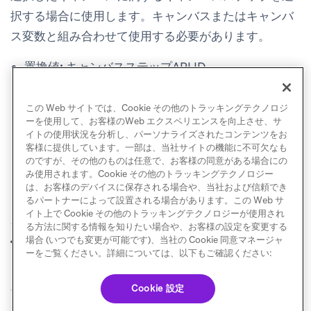
択する場合に使用します。キャンバスまたはキャンバ
ス変数と組み合わせて使用する必要があります。
置換値:
キャンバスステップAPI ID
使用例:
canvas_step_api_id IN
({{canvas_steps.${some name}}})
この Web サイトでは、Cookie その他のトラッキングテクノロジ
ーを使用して、お客様のWeb エクスペリエンスを向上させ、サ
イトの使用状況を分析し、パーソナライズされたコンテンツをお
客様に提供しています。一部は、当社サイトの機能に不可欠なも
のですが、その他のものは任意で、お客様の同意がある場合にの
み使用されます。Cookie その他のトラッキングテクノロジー
は、お客様のデバイスに保存される場合や、当社および信頼でき
るパートナーによって設置される場合があります。この Web サ
イト上で Cookie その他のトラッキングテクノロジーが使用され
る方法に関する情報を知りたい場合や、お客様の設定を変更する
レポートビルダー
クエリの作成
場合 (いつでも変更が可能です)、当社の Cookie 同意マネージャ
前へ
次へ
（レガシー）
ーをご覧ください。詳細については、以下もご確認ください:
Cookie 設定
© Braze. All Rights Reserved
Privacy Policy
Cookie 優先設定