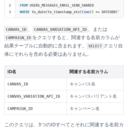
2

FROM
USERS_MESSAGES_EMAIL_SEND_SHARED
WHERE
to_date
(
to_timestamp_ntz
(
time
))
>=
DATEADD
(
'mont
、
、または
CANVAS_ID
CANVAS_VARIATION_API_ID
をクエリすると、関連する名前カラムが
CAMPAIGN_ID
結果テーブルに自動的に含まれます。
クエリ自
SELECT
体にそれらを含める必要はありません。
ID名
関連する名前カラム
キャンバス名
CANVAS_ID
キャンバスバリアント名
CANVAS_VARIATION_API_ID
キャンペーン名
CAMPAIGN_ID
このクエリは、3つのIDすべてとそれに関連する名前カ