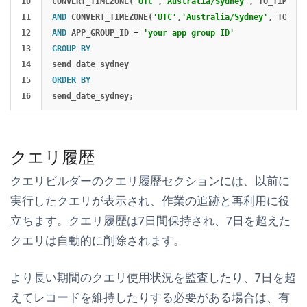
10

CONVERT_TIMEZONE
(
'UTC'
,
'Australia/Sydney'
,
TO_TIMESTA
11

AND
CONVERT_TIMEZONE
(
'UTC'
,
'Australia/Sydney'
,
TO_TIM
12

AND
APP_GROUP_ID
=
'your app group ID'
13

GROUP
BY
14

send_date_sydney
15

ORDER
BY
send_date_sydney
;
クエリ履歴
クエリビルダーの
クエリ履歴
セクションには、以前に
実行したクエリが表示され、作業の追跡と再利用に役
立ちます。クエリ履歴は7日間保持され、7日を超えた
クエリは自動的に削除されます。
より長い期間のクエリ使用状況を監査したり、7日を超
えてレコードを維持したりする必要がある場合は、有