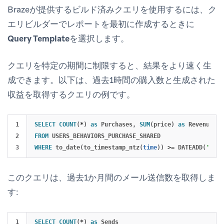
Brazeが提供するビルド済みクエリを使用するには、ク
エリビルダーでレポートを最初に作成するときに
Query Template
を選択します。
クエリを特定の期間に制限すると、結果をより速く生
成できます。以下は、過去1時間の購入数と生成された
収益を取得するクエリの例です。
1

SELECT
COUNT
(
*
)
as
Purchases
,
SUM
(
price
)
as
Revenue
2

FROM
USERS_BEHAVIORS_PURCHASE_SHARED
WHERE
to_date
(
to_timestamp_ntz
(
time
))
>=
DATEADD
(
'hour
このクエリは、過去1か月間のメール送信数を取得しま
す:
1

SELECT
COUNT
(
*
)
as
Sends