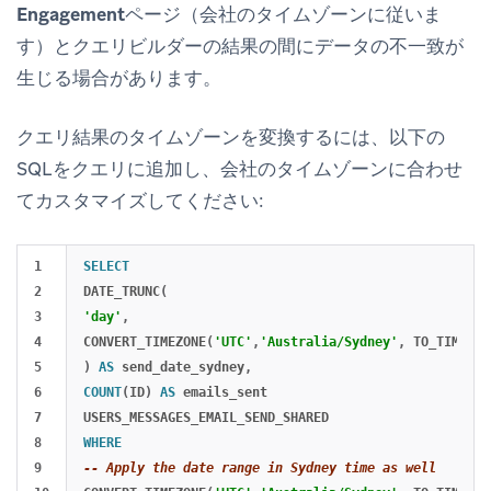
Engagement
ページ（会社のタイムゾーンに従いま
す）とクエリビルダーの結果の間にデータの不一致が
生じる場合があります。
クエリ結果のタイムゾーンを変換するには、以下の
SQLをクエリに追加し、会社のタイムゾーンに合わせ
てカスタマイズしてください:
1

SELECT
2

DATE_TRUNC
(
3

'day'
,
4

CONVERT_TIMEZONE
(
'UTC'
,
'Australia/Sydney'
,
TO_TIMESTA
5

)
AS
send_date_sydney
,
6

COUNT
(
ID
)
AS
emails_sent
7

USERS_MESSAGES_EMAIL_SEND_SHARED
8

WHERE
9

-- Apply the date range in Sydney time as well