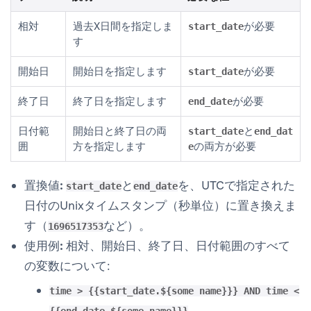
相対
過去X日間を指定しま
が必要
start_date
す
開始日
開始日を指定します
が必要
start_date
終了日
終了日を指定します
が必要
end_date
日付範
開始日と終了日の両
と
start_date
end_dat
囲
方を指定します
の両方が必要
e
置換値:
と
を、UTCで指定された
start_date
end_date
日付のUnixタイムスタンプ（秒単位）に置き換えま
す（
など）。
1696517353
使用例:
相対、開始日、終了日、日付範囲のすべて
の変数について:
time > {{start_date.${some name}}} AND time <