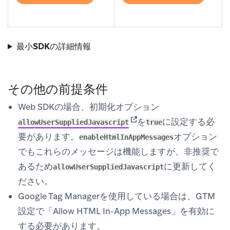
(opens in new tab)
(opens in new tab)
最小SDKの詳細情報
その他の前提条件
Web SDKの場合、初期化オプション
(opens in new tab)
を
に設定する必
allowUserSuppliedJavascript
true
要があります。
オプション
enableHtmlInAppMessages
でもこれらのメッセージは機能しますが、非推奨で
あるため
に更新してく
allowUserSuppliedJavascript
ださい。
Google Tag Managerを使用している場合は、GTM
設定で「Allow HTML In-App Messages」を有効に
する必要があります。