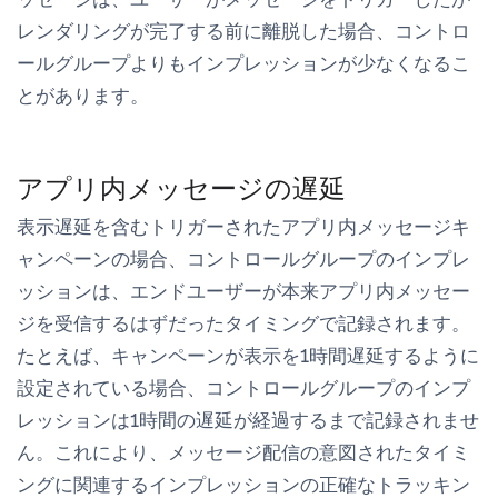
レンダリングが完了する前に離脱した場合、コントロ
ールグループよりもインプレッションが少なくなるこ
とがあります。
アプリ内メッセージの遅延
表示遅延を含むトリガーされたアプリ内メッセージキ
ャンペーンの場合、コントロールグループのインプレ
ッションは、エンドユーザーが本来アプリ内メッセー
ジを受信するはずだったタイミングで記録されます。
たとえば、キャンペーンが表示を1時間遅延するように
設定されている場合、コントロールグループのインプ
レッションは1時間の遅延が経過するまで記録されませ
ん。これにより、メッセージ配信の意図されたタイミ
ングに関連するインプレッションの正確なトラッキン