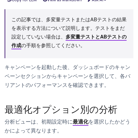
この記事では、多変量テストまたはABテストの結果
を表示する方法について説明します。テストをまだ
設定していない場合は、
多変量テストとABテストの
作成
の手順を参照してください。
キャンペーンを起動した後、ダッシュボードの
キャン
ペーン
セクションからキャンペーンを選択して、各バ
リアントのパフォーマンスを確認できます。
最適化オプション別の分析
分析ビューは、初期設定時に
最適化
を選択したかどう
かによって異なります。