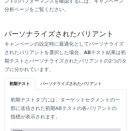
ントのパフォーマンスを確認するには、
キャンペーン
分析
ページをご覧ください。
パーソナライズされたバリアント
キャンペーンの設定時に最適化として
パーソナライズ
されたバリアント
を選択した場合、
ABテスト結果
は
初
期テスト
と
パーソナライズされたバリアント
の2つのタ
ブに分かれています。
初期テスト
パーソナライズされたバリアント
初期テスト
タブには、ターゲットセグメントの一
部に送信された初期ABテストの各バリアントの
指標が表示されます。