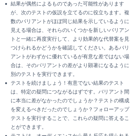
結果が偶然によるものであった可能性があります
が、次のテストの仮説を立てるのに役立ちます。複
数のバリアントがほぼ同じ結果を示しているように
見える場合は、それらのいくつかを新しいバリアン
トと一緒に再度実行して、より効果的な代替案を見
つけられるかどうかを確認してください。あるバリ
アントがわずかに優れているが有意な差ではない場
合は、そのバリアントの差がより顕著になるように
別のテストを実行できます。
テストを続けましょう！有意でない結果のテスト
は、特定の疑問につながるはずです。バリアント間
に本当に差がなかったのでしょうか？テストの構成
を変えるべきだったのでしょうか？フォローアップ
テストを実行することで、これらの疑問に答えるこ
とができます。
テストは、オーディエンスから最も反応を得られる