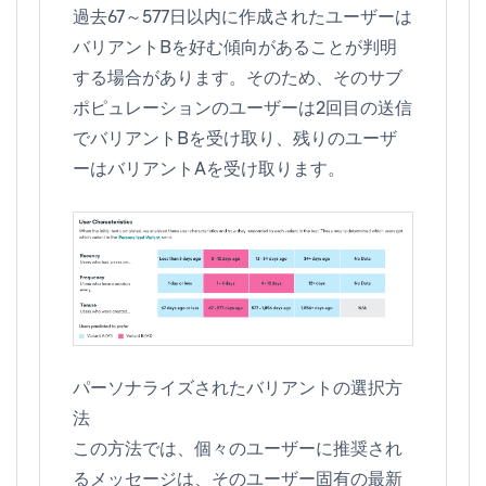
過去67～577日以内に作成されたユーザーは
バリアントBを好む傾向があることが判明
する場合があります。そのため、そのサブ
ポピュレーションのユーザーは2回目の送信
でバリアントBを受け取り、残りのユーザ
ーはバリアントAを受け取ります。
パーソナライズされたバリアントの選択方
法
この方法では、個々のユーザーに推奨され
るメッセージは、そのユーザー固有の最新