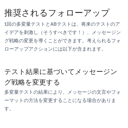
推奨されるフォローアップ
1回の多変量テストとABテストは、将来のテストのア
イデアを刺激し（そうすべきです！）、メッセージン
グ戦略の変更を導くことができます。考えられるフォ
ローアップアクションには以下が含まれます。
テスト結果に基づいてメッセージン
グ戦略を変更する
多変量テストの結果により、メッセージの文言やフォ
ーマットの方法を変更することになる場合がありま
す。