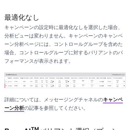
最適化なし
キャンペーンの設定時に
最適化なし
を選択した場合、
分析ビューは変わりません。キャンペーンの
キャンペ
ーン分析
ページには、コントロールグループを含めた
場合、コントロールグループに対するバリアントのパ
フォーマンスが表示されます。
詳細については、メッセージングチャネルの
キャンペ
ーン分析
の記事を参照してください。
TM