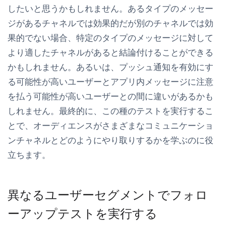
したいと思うかもしれません。あるタイプのメッセー
ジがあるチャネルでは効果的だが別のチャネルでは効
果的でない場合、特定のタイプのメッセージに対して
より適したチャネルがあると結論付けることができる
かもしれません。あるいは、プッシュ通知を有効にす
る可能性が高いユーザーとアプリ内メッセージに注意
を払う可能性が高いユーザーとの間に違いがあるかも
しれません。最終的に、この種のテストを実行するこ
とで、オーディエンスがさまざまなコミュニケーショ
ンチャネルとどのようにやり取りするかを学ぶのに役
立ちます。
異なるユーザーセグメントでフォロ
ーアップテストを実行する