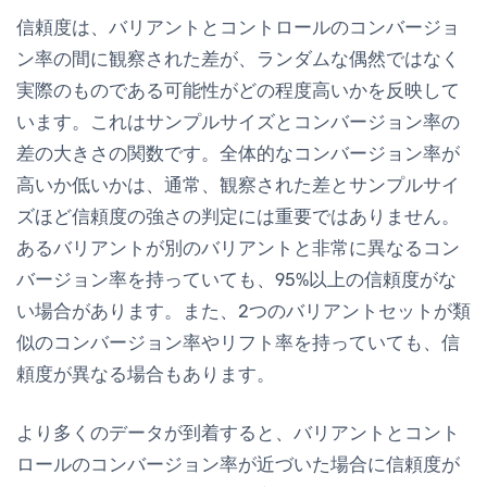
信頼度は、バリアントとコントロールのコンバージョ
ン率の間に観察された差が、ランダムな偶然ではなく
実際のものである可能性がどの程度高いかを反映して
います。これはサンプルサイズとコンバージョン率の
差の大きさの関数です。全体的なコンバージョン率が
高いか低いかは、通常、観察された差とサンプルサイ
ズほど信頼度の強さの判定には重要ではありません。
あるバリアントが別のバリアントと非常に異なるコン
バージョン率を持っていても、95%以上の信頼度がな
い場合があります。また、2つのバリアントセットが類
似のコンバージョン率やリフト率を持っていても、信
頼度が異なる場合もあります。
より多くのデータが到着すると、バリアントとコント
ロールのコンバージョン率が近づいた場合に信頼度が