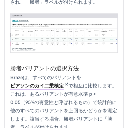
され、「勝者」ラベルが付けられます。
勝者バリアントの選択方法
Brazeは、すべてのバリアントを
(opens in new tab)
ピアソンのカイ二乗検定
で相互に比較します。
これは、あるバリアントが有意水準 p <
0.05（95%の有意性と呼ばれるもの）で統計的に
他のすべてのバリアントを上回るかどうかを測定
します。該当する場合、勝者バリアントに「勝
者」ラベルが付けられます。