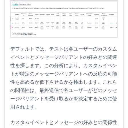
デフォルトでは、テストは各ユーザーのカスタム
イベントとメッセージバリアントの好みとの関連
性を探します。この分析により、カスタムイベン
トが特定のメッセージバリアントへの反応の可能
性を高めるか低下させるかを検出します。これら
の関係性は、最終送信で各ユーザーがどのメッセ
ージバリアントを受け取るかを決定するために使
用されます。
カスタムイベントとメッセージの好みとの関係性