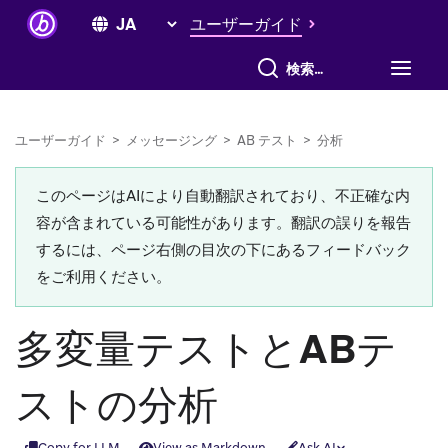
ユーザーガイド
すべて検索
ユーザーガイド
>
メッセージング
>
AB テスト
>
分析
このページはAIにより自動翻訳されており、不正確な内
容が含まれている可能性があります。翻訳の誤りを報告
するには、ページ右側の目次の下にあるフィードバック
をご利用ください。
多変量テストとABテ
ストの分析
Copy for LLM
View as Markdown
Ask AI