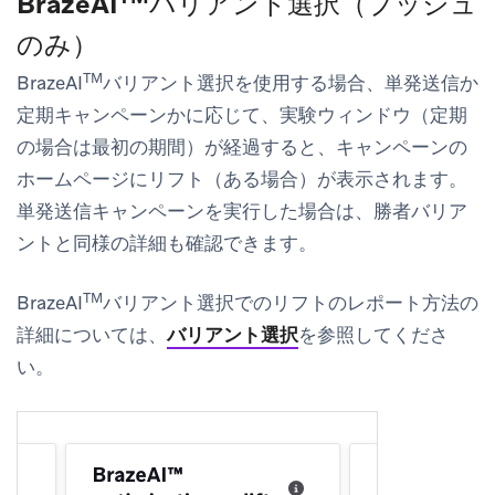
BrazeAI
バリアント選択（プッシュ
のみ）
TM
BrazeAI
バリアント選択を使用する場合、単発送信か
定期キャンペーンかに応じて、実験ウィンドウ（定期
の場合は最初の期間）が経過すると、キャンペーンの
ホームページにリフト（ある場合）が表示されます。
単発送信キャンペーンを実行した場合は、勝者バリア
ントと同様の詳細も確認できます。
TM
BrazeAI
バリアント選択でのリフトのレポート方法の
詳細については、
バリアント選択
を参照してくださ
い。