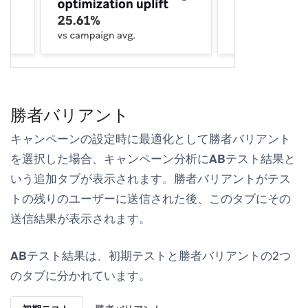
勝者バリアント
キャンペーンの設定時に最適化として
勝者バリアント
を選択した場合、キャンペーン分析に
ABテスト結果
と
いう追加タブが表示されます。勝者バリアントがテス
トの残りのユーザーに送信された後、このタブにその
送信結果が表示されます。
ABテスト結果
は、
初期テスト
と
勝者バリアント
の2つ
のタブに分かれています。