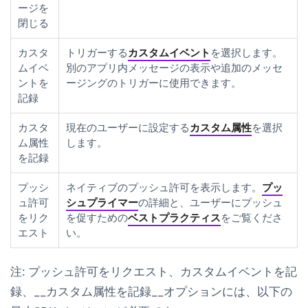
ージを
閉じる
カスタ
トリガーする
カスタムイベント
を選択します。
ムイベ
別のアプリ内メッセージの表示や追加のメッセ
ントを
ージングのトリガーに使用できます。
記録
カスタ
現在のユーザーに設定する
カスタム属性
を選択
ム属性
します。
を記録
プッシ
ネイティブのプッシュ許可を表示します。
プッ
ュ許可
シュプライマー
の詳細と、ユーザーにプッシュ
をリク
を促すための
ベストプラクティス
をご覧くださ
エスト
い。
注:
プッシュ許可をリクエスト
、
カスタムイベントを記
録
、__カスタム属性を記録__オプションには、以下の