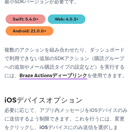
最小SDKバージョンが必要です。
Swift: 5.4.0+
Web: 4.0.3+
(opens in new tab)
(opens in new tab)
Android: 21.0.0+
(opens in new tab)
複数のアクションを組み合わせたり、ダッシュボード
で利用できない追加のSDKアクション（購読グループ
への追加やメール購読タイプの設定など）を実行する
には、
Braze Actionsディープリンク
を使用できます。
iOSデバイスオプション
必要に応じて、アプリ内メッセージをiOSデバイスのみ
に送信するよう制限できます。これを行うには、
変更
をクリックし、
iOSデバイスにのみ送信
を選択しま