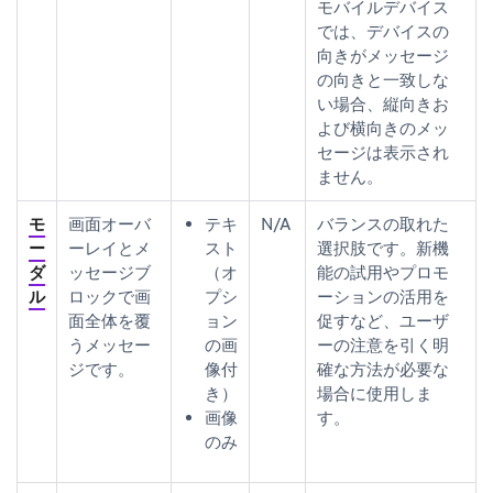
モバイルデバイス
では、デバイスの
向きがメッセージ
の向きと一致しな
い場合、縦向きお
よび横向きのメッ
セージは表示され
ません。
モ
画面オーバ
テキ
N/A
バランスの取れた
ー
ーレイとメ
スト
選択肢です。新機
ダ
ッセージブ
（オ
能の試用やプロモ
ル
ロックで画
プシ
ーションの活用を
面全体を覆
ョン
促すなど、ユーザ
うメッセー
の画
ーの注意を引く明
ジです。
像付
確な方法が必要な
き）
場合に使用しま
画像
す。
のみ