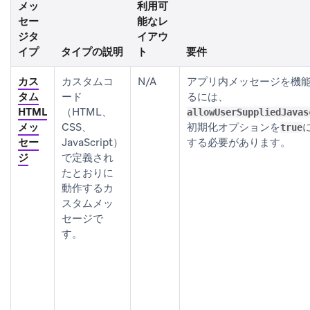
メッ
利用可
セー
能なレ
ジタ
イアウ
イプ
タイプの説明
ト
要件
カス
カスタムコ
N/A
アプリ内メッセージを機
タム
ード
るには、
HTML
（HTML、
allowUserSuppliedJavas
メッ
CSS、
初期化オプションを
true
セー
JavaScript）
する必要があります。
ジ
で定義され
たとおりに
動作するカ
スタムメッ
セージで
す。