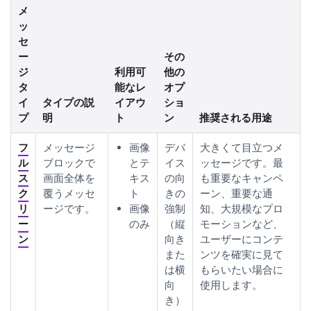
メ
ッ
セ
ー
その
ジ
利用可
他の
タ
能なレ
オプ
イ
タイプの説
イアウ
ショ
プ
明
ト
ン
推奨される用途
フ
メッセージ
画像
デバ
大きくて目立つメ
ル
ブロックで
とテ
イス
ッセージです。最
ス
画面全体を
キス
の向
も重要なキャンペ
ク
覆うメッセ
ト
きの
ーン、重要な通
リ
ージです。
画像
強制
知、大規模なプロ
ー
のみ
（縦
モーションなど、
ン
向き
ユーザーにコンテ
また
ンツを確実に見て
は横
もらいたい場合に
向
使用します。
き）