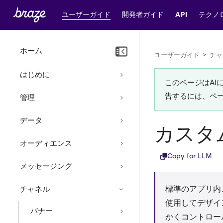
ユーザーガイド
開発者ガイド
API
テクノ
ホーム
ユーザーガイド
>
チャ
はじめに
このページはA
告するには、ペ
管理
データ
カスタ
オーディエンス
Copy for LLM
メッセージング
標準のアプリ内メ
チャネル
使用してデザイ
バナー
かくコントロー