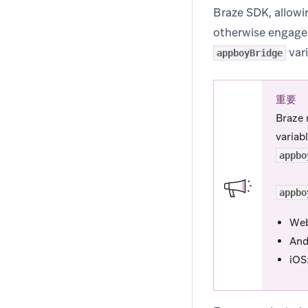
Braze SDK, allowi
otherwise engage 
vari
appboyBridge
重要
Braze 
variab
appbo
appbo
We
And
iOS