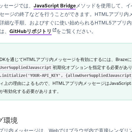
メッセージでは、
JavaScript Bridge
メソッドを使用して、イ
セージの終了などを行うことができます。HTMLアプリ内
詳細な手順、およびすぐに使い始められるHTML5アプリ
(opens in new tab)
は、
GitHubリポジトリ
をご覧ください。
 SDKを通じてHTMLアプリ内メッセージを有効にするには、Brazeに
初期化オプションを指定する必要があ
UserSuppliedJavascript
.initialize('YOUR-API_KEY', {allowUserSuppliedJavascript
ィ上の理由によるもので、HTMLアプリ内メッセージはJavaScri
が有効化する必要があります。
グ環境
アプリ内メッセージは、Webではブラウザ内で直接レンダリン