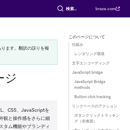
すべて検索
braze.com
このページについて
仕組み
あります。翻訳の誤りを報
レンダリング環境
文字エンコーディング
JavaScript bridge
ージ
JavaScript Bridge
methods
Button click tracking
リンクベースのアクション
S、JavaScriptを
ボタンクリックトラッキン
外観と操作感をさらに細
グ（非推奨）
スタム機能やブランディ