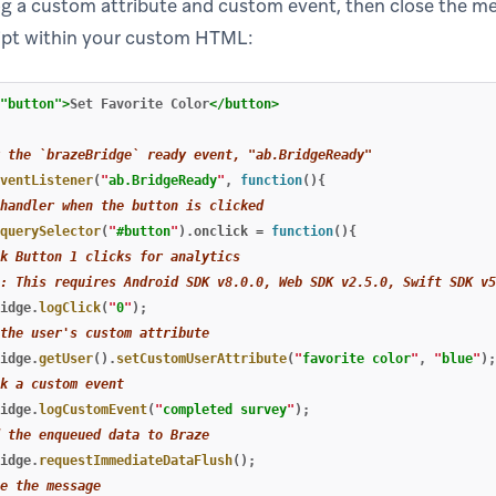
og a custom attribute and custom event, then close the m
ript within your custom HTML:
"button"
>
Set Favorite Color
</button>
 the `brazeBridge` ready event, "ab.BridgeReady"
ventListener
(
"
ab.BridgeReady
"
,
function
(){
handler when the button is clicked
querySelector
(
"
#button
"
).
onclick
=
function
(){
k Button 1 clicks for analytics
: This requires Android SDK v8.0.0, Web SDK v2.5.0, Swift SDK v5
idge
.
logClick
(
"
0
"
);
the user's custom attribute
idge
.
getUser
().
setCustomUserAttribute
(
"
favorite color
"
,
"
blue
"
);
k a custom event
idge
.
logCustomEvent
(
"
completed survey
"
);
 the enqueued data to Braze
idge
.
requestImmediateDataFlush
();
e the message