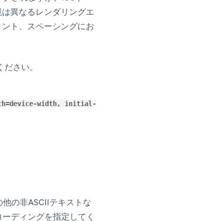
環境は異なるレンダリングエ
ォント、スペーシングにお
ください。
th=device-width, initial-
の非ASCIIテキストな
ンコーディングを指定してく