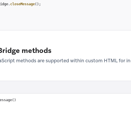
idge
.
closeMessage
();
 Bridge methods
vaScript methods are supported within custom HTML for i
essage()