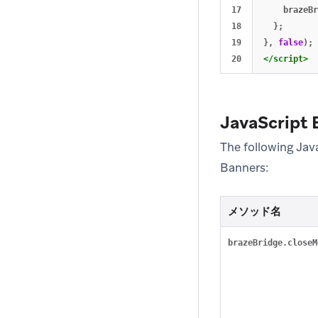
17

brazeBr
18

};
19

},
false
);
</script>
JavaScript
The following Ja
Banners:
メソッド名
brazeBridge.closeM