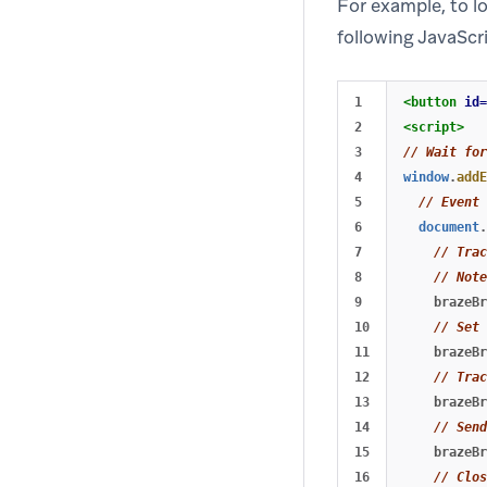
For example, to l
following JavaSc
1

<button
id=
2

<script>
3

// Wait for
4

window
.
addE
5

// Event 
6

document
.
7

// Trac
8

// Note
9

brazeBr
10

// Set 
11

brazeBr
12

// Trac
13

brazeBr
14

// Send
15

brazeBr
16

// Clos