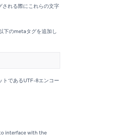
ングされる際にこれらの文字
以下のmetaタグを追加し
トであるUTF-8エンコー
 interface with the