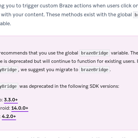
ng you to trigger custom Braze actions when users click on
with your content. These methods exist with the global
b
able.
recommends that you use the global
variable. Th
brazeBridge
le is deprecated but will continue to function for existing users. 
, we suggest you migrate to
.
yBridge
brazeBridge
was deprecated in the following SDK versions:
yBridge
b:
3.3.0+
roid:
14.0.0+
:
4.2.0+