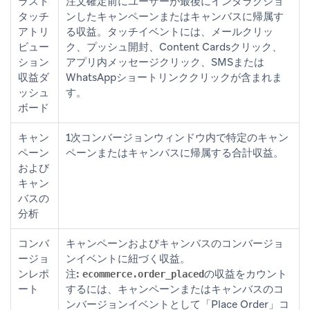
ラスト
注文確定前にユーザーが最後にインタラクショ
タッチ
ンしたキャンペーンまたはキャンバスに帰属す
アトリ
る収益。タッチイベントには、メールクリッ
ビュー
ク、プッシュ開封、Content Cardsクリック、
ション
アプリ内メッセージクリック、SMSまたは
収益ダ
WhatsAppショートリンククリックが含まれま
ッシュ
す。
ボード
キャン
1次コンバージョンウィンドウ内で特定のキャン
ペーン
ペーンまたはキャンバスに帰属する合計収益。
および
キャン
バスの
分析
コンバ
キャンペーンおよびキャンバスのコンバージョ
ージョ
ンイベントに紐づく収益。
ンレポ
注:
の収益をカウント
ecommerce.order_placed
ート
するには、キャンペーンまたはキャンバスのコ
ンバージョンイベントとして「Place Order」コ