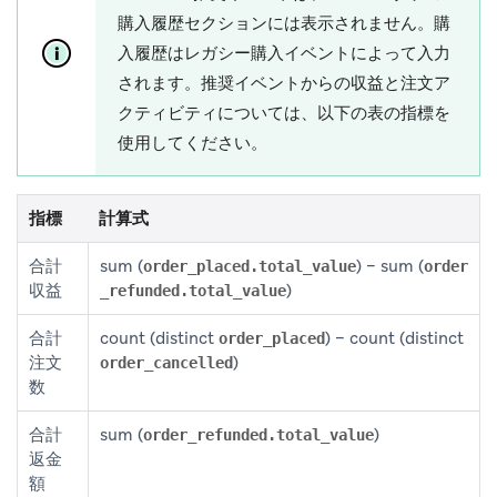
購入履歴
セクションには表示されません。購
入履歴はレガシー購入イベントによって入力
されます。推奨イベントからの収益と注文ア
クティビティについては、以下の表の指標を
使用してください。
指標
計算式
合計
sum (
) − sum (
order_placed.total_value
order
収益
)
_refunded.total_value
合計
count (distinct
) − count (distinct
order_placed
注文
)
order_cancelled
数
合計
sum (
)
order_refunded.total_value
返金
額