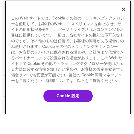
フィードバックを共有
を選択してご意見をお寄せくだ
さい。
この Web サイトでは、Cookie その他のトラッキングテクノロジ
ーを使用して、お客様のWeb エクスペリエンスを向上させ、サ
イトの使用状況を分析し、パーソナライズされたコンテンツをお
客様に提供しています。一部は、当社サイトの機能に不可欠なも
のですが、その他のものは任意で、お客様の同意がある場合にの
み使用されます。Cookie その他のトラッキングテクノロジー
は、お客様のデバイスに保存される場合や、当社および信頼でき
るパートナーによって設置される場合があります。この Web サ
イト上で Cookie その他のトラッキングテクノロジーが使用され
る方法に関する情報を知りたい場合や、お客様の設定を変更する
API 使用状況
eコマース収益ダッシ
場合 (いつでも変更が可能です)、当社の Cookie 同意マネージャ
前へ
次へ
ュボード
ーをご覧ください。詳細については、以下もご確認ください:
Cookie 設定
© Braze. All Rights Reserved
Privacy Policy
Cookie 優先設定