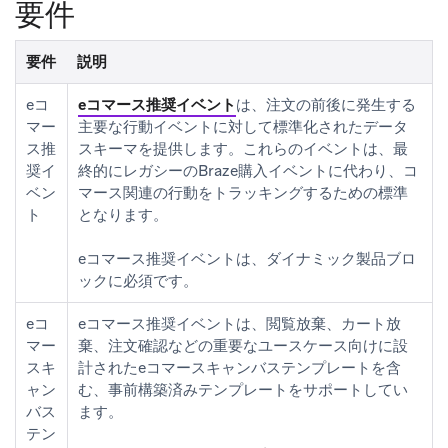
要件
要件
説明
eコ
eコマース推奨イベント
は、注文の前後に発生する
マー
主要な行動イベントに対して標準化されたデータ
ス推
スキーマを提供します。これらのイベントは、最
奨イ
終的にレガシーのBraze購入イベントに代わり、コ
ベン
マース関連の行動をトラッキングするための標準
ト
となります。
eコマース推奨イベントは、ダイナミック製品ブロ
ックに必須です。
eコ
eコマース推奨イベントは、閲覧放棄、カート放
マー
棄、注文確認などの重要なユースケース向けに設
スキ
計されたeコマースキャンバステンプレートを含
ャン
む、事前構築済みテンプレートをサポートしてい
バス
ます。
テン