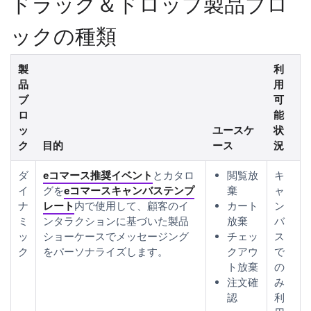
ドラッグ＆ドロップ製品ブロ
ックの種類
製
利
品
用
ブ
可
ロ
能
ッ
ユースケ
状
ク
目的
ース
況
ダ
eコマース推奨イベント
とカタロ
閲覧放
キ
イ
グを
eコマースキャンバステンプ
棄
ャ
ナ
レート
内で使用して、顧客のイ
カート
ン
ミ
ンタラクションに基づいた製品
放棄
バ
ッ
ショーケースでメッセージング
チェッ
ス
ク
をパーソナライズします。
クアウ
で
ト放棄
の
注文確
み
認
利