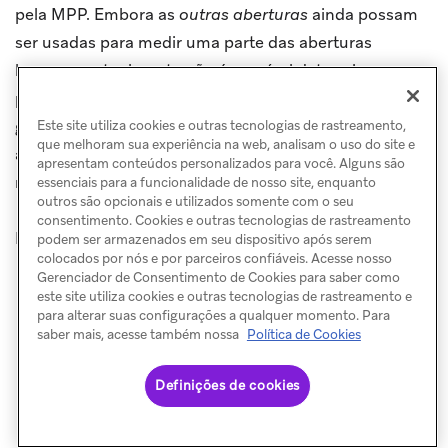
pela MPP. Embora as
outras aberturas
ainda possam
ser usadas para medir uma parte das aberturas
humanas, atualmente não é possível determinar a
porcentagem de
aberturas de máquina
que são
geradas por humanos, então determinar uma taxa de
Este site utiliza cookies e outras tecnologias de rastreamento,
que melhoram sua experiência na web, analisam o uso do site e
abertura “verdadeira” precisa não é possível no
apresentam conteúdos personalizados para você. Alguns são
momento.
essenciais para a funcionalidade de nosso site, enquanto
outros são opcionais e utilizados somente com o seu
consentimento. Cookies e outras tecnologias de rastreamento
Para usuários com MPP ativada:
podem ser armazenados em seu dispositivo após serem
colocados por nós e por parceiros confiáveis. Acesse nosso
Gerenciador de Consentimento de Cookies para saber como
+1
outra(s) abertura(s)
: o usuário abriu
este site utiliza cookies e outras tecnologias de rastreamento e
para alterar suas configurações a qualquer momento. Para
proativamente um e-mail em um dispositivo não
saber mais, acesse também nossa
Política de Cookies
iOS
+1
abertura(s) de máquina
e +1
outras aberturas
: a
Definições de cookies
Apple pré-carregou a mensagem ou o usuário
abriu proativamente um e-mail em um dispositivo