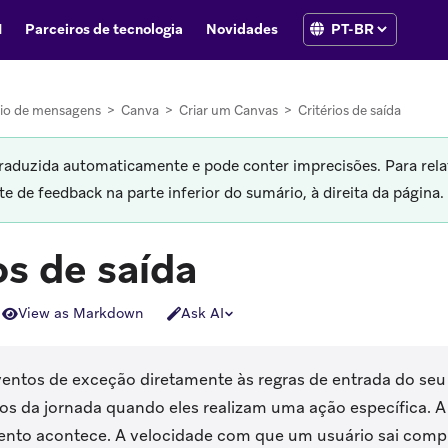
I
Parceiros de tecnologia
Novidades
io de mensagens
>
Canva
>
Criar um Canvas
>
Critérios de saída
traduzida automaticamente e pode conter imprecisões. Para rela
 de feedback na parte inferior do sumário, à direita da página.
os de saída
View as Markdown
Ask AI
ventos de exceção diretamente às regras de entrada do se
os da jornada quando eles realizam uma ação específica. A 
ento acontece. A velocidade com que um usuário sai com