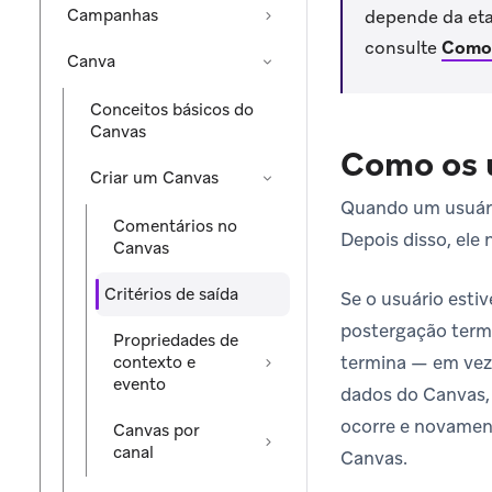
Campanhas
depende da eta
consulte
Como 
Canva
Conceitos básicos do
Canvas
Como os 
Criar um Canvas
Quando um usuário
Comentários no
Depois disso, ele
Canvas
Critérios de saída
Se o usuário esti
postergação term
Propriedades de
termina — em vez
contexto e
evento
dados do Canvas, 
ocorre e novamen
Canvas por
canal
Canvas.