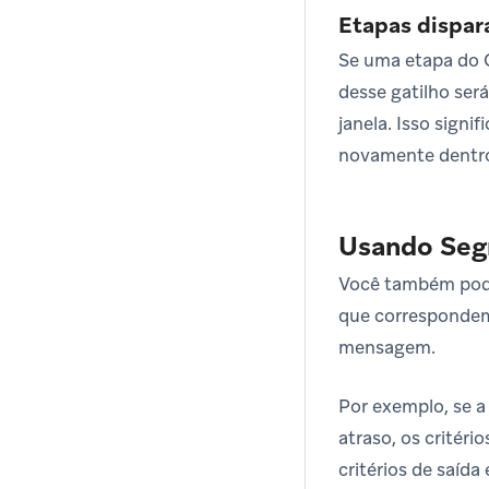
Etapas dispar
Se uma etapa do C
desse gatilho ser
janela. Isso signi
novamente dentro d
Usando Segm
Você também pode a
que correspondem
mensagem.
Por exemplo, se a
atraso, os critér
critérios de saíd