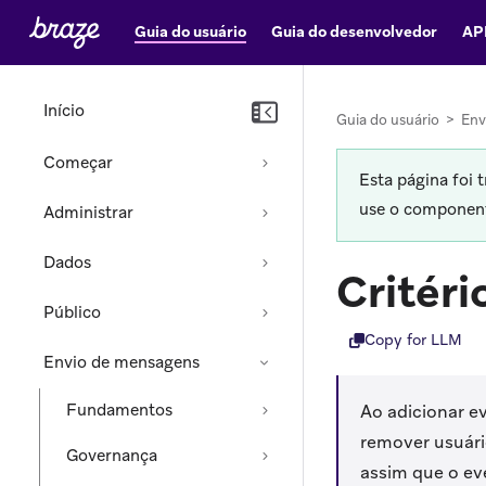
Guia do usuário
Guia do desenvolvedor
AP
Início
Guia do usuário
>
Env
Começar
Esta página foi 
use o componente
Administrar
Dados
Critéri
Público
Copy for LLM
Envio de mensagens
Fundamentos
Ao adicionar e
remover usuári
Governança
assim que o ev