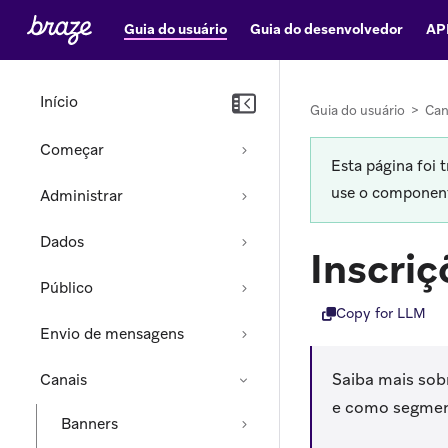
Guia do usuário
Guia do desenvolvedor
AP
Início
Guia do usuário
>
Can
Começar
Esta página foi 
use o componente
Administrar
Dados
Inscriç
Público
Copy for LLM
Envio de mensagens
Saiba mais sobr
Canais
e como segment
Banners