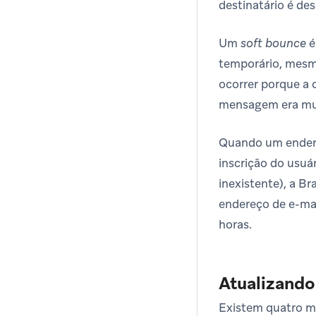
destinatário é de
Um
soft bounce
é
temporário, mesmo
ocorrer porque a c
mensagem era muit
Quando um endere
inscrição do usuá
inexistente), a Br
endereço de e-mai
horas.
Atualizando
Existem quatro ma