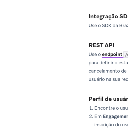
Integração S
Use o SDK da Braz
REST API
Use o
endpoint
/
para definir o es
cancelamento de i
usuário na sua req
Perfil de usuá
Encontre o us
Em
Engageme
inscrição do us