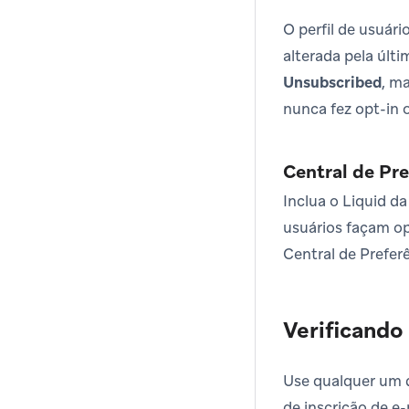
O perfil de usuár
alterada pela últ
Unsubscribed
, m
nunca fez opt-in 
Central de Pre
Inclua o Liquid d
usuários façam op
Central de Preferê
Verificando
Use qualquer um d
de inscrição de e