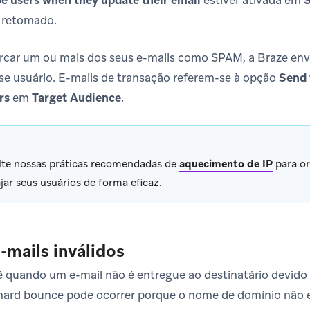
e users when they update their email
estiver ativada em
S
á retomado.
rcar um ou mais dos seus e-mails como SPAM, a Braze envi
se usuário. E-mails de transação referem-se à opção
Send 
rs
em
Target Audience
.
te nossas práticas recomendadas de
aquecimento de IP
para or
jar seus usuários de forma eficaz.
-mails inválidos
 quando um e-mail não é entregue ao destinatário devido 
ard bounce pode ocorrer porque o nome de domínio não e