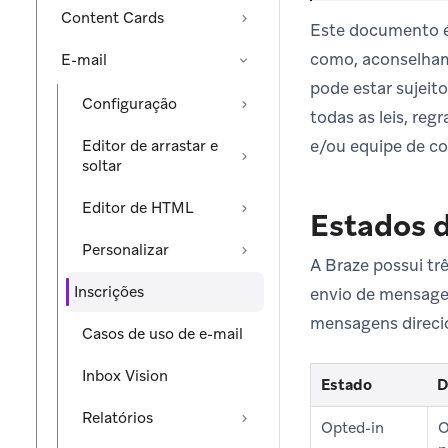
Content Cards
Este documento é 
como, aconselhame
E-mail
pode estar sujeit
Configuração
todas as leis, re
e/ou equipe de co
Editor de arrastar e
soltar
Editor de HTML
Estados d
Personalizar
A Braze possui tr
Inscrições
envio de mensage
mensagens direci
Casos de uso de e-mail
Inbox Vision
Estado
D
Relatórios
Opted-in
O