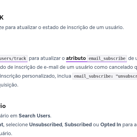
DK
e para atualizar o estado de inscrição de um usuário.
para atualizar o
atributo
de u
users/track
email_subscribe
tado de inscrição de e-mail de um usuário como cancelado 
nscrição personalizado, inclua
email_subscribe: "unsubsc
uisição.
rio
uário em
Search Users
.
nt
, selecione
Unsubscribed
,
Subscribed
ou
Opted In
para a
uário.