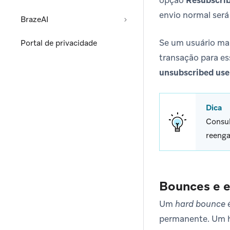
opção
Resubscrib
envio normal ser
BrazeAI
Se um usuário ma
Portal de privacidade
transação para es
unsubscribed use
Dica
Consul
reenga
Bounces e e
Um
hard bounce
é
permanente. Um h