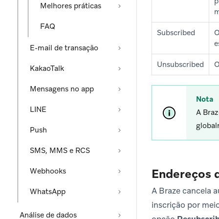
p
Melhores práticas
m
FAQ
Subscribed
O
e
E-mail de transação
Unsubscribed
O
KakaoTalk
Mensagens no app
Nota
LINE
A Braz
global
Push
SMS, MMS e RCS
Webhooks
Endereços d
A Braze cancela 
WhatsApp
inscrição por me
Análise de dados