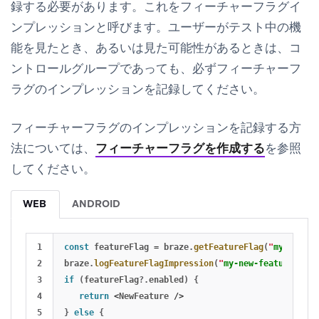
録する必要があります。これをフィーチャーフラグイ
ンプレッションと呼びます。ユーザーがテスト中の機
能を見たとき、あるいは見た可能性があるときは、コ
ントロールグループであっても、必ずフィーチャーフ
ラグのインプレッションを記録してください。
フィーチャーフラグのインプレッションを記録する方
法については、
フィーチャーフラグを作成する
を参照
してください。
WEB
ANDROID
1

const
featureFlag
=
braze
.
getFeatureFlag
(
"
my-new-fe
2

braze
.
logFeatureFlagImpression
(
"
my-new-feature
"
);
3

if 
(
featureFlag
?.
enabled
)
{
4

return
<
NewFeature
/>
5

}
else
{