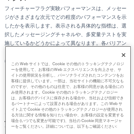
フィーチャーフラグ実験パフォーマンス
は、メッセー
ジがさまざまな次元でどの程度のパフォーマンスを示
したかを表示します。表示される具体的な指標は、選
択したメッセージングチャネルや、多変量テストを実
施しているかどうかによって異なります。各バリアン
トに関連するフィーチャーフラグの値を確認するに
は、
プレビュー
を選択します。
この Web サイトでは、Cookie その他のトラッキングテクノロジ
ーを使用して、お客様のWeb エクスペリエンスを向上させ、サ
イトの使用状況を分析し、パーソナライズされたコンテンツをお
客様に提供しています。一部は、当社サイトの機能に不可欠なも
のですが、その他のものは任意で、お客様の同意がある場合にの
み使用されます。Cookie その他のトラッキングテクノロジー
は、お客様のデバイスに保存される場合や、当社および信頼でき
るパートナーによって設置される場合があります。この Web サ
イト上で Cookie その他のトラッキングテクノロジーが使用され
る方法に関する情報を知りたい場合や、お客様の設定を変更する
キャンバス のフィー
FAQ
場合 (いつでも変更が可能です)、当社の Cookie 同意マネージャ
前へ
次へ
チャーフラグ
ーをご覧ください。詳細については、以下もご確認ください: