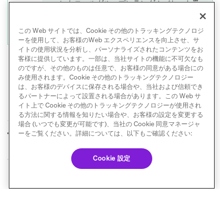
コントロールグループにランダムバケット番
号を手動で使用している場合は、コントロー
ルグループの
注意事項
を確認してください。
この Web サイトでは、Cookie その他のトラッキングテクノロジ
ーを使用して、お客様のWeb エクスペリエンスを向上させ、サ
イトの使用状況を分析し、パーソナライズされたコンテンツをお
客様に提供しています。一部は、当社サイトの機能に不可欠なも
のですが、その他のものは任意で、お客様の同意がある場合にの
み使用されます。Cookie その他のトラッキングテクノロジー
は、お客様のデバイスに保存される場合や、当社および信頼でき
るパートナーによって設置される場合があります。この Web サ
イト上で Cookie その他のトラッキングテクノロジーが使用され
る方法に関する情報を知りたい場合や、お客様の設定を変更する
場合 (いつでも変更が可能です)、当社の Cookie 同意マネージャ
競合
最適化
ーをご覧ください。詳細については、以下もご確認ください:
前へ
次へ
Cookie 設定
© Braze. All Rights Reserved
Privacy Policy
Cookie 優先設定