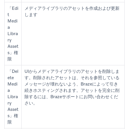
「Edi
メディアライブラリのアセットを作成および更新
t
します
Medi
a
Libra
ry
Asset
s」権
限
「Del
UIからメディアライブラリのアセットを削除しま
ete
す。削除されたアセットは、それを参照している
Medi
メッセージが壊れないよう、Brazeによって引き
a
続きホスティングされます。アセットを完全に削
Libra
除するには、Brazeサポートにお問い合わせくだ
ry
さい。
Asset
s」権
限