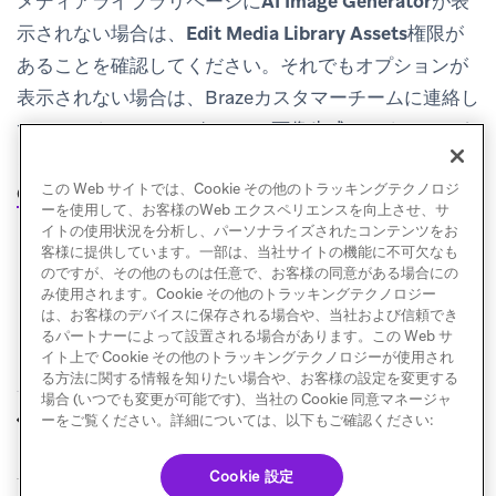
メディアライブラリ
ページに
AI Image Generator
が表
示されない場合は、
Edit Media Library Assets
権限が
あることを確認してください。それでもオプションが
表示されない場合は、Brazeカスタマーチームに連絡し
て、ワークスペースがBrazeAI画像生成にアクセスでき
ることを確認してください。生成に失敗した場合は、
この Web サイトでは、Cookie その他のトラッキングテクノロジ
OpenAIコンテンツポリシー
を確認してください。
ーを使用して、お客様のWeb エクスペリエンスを向上させ、サ
イトの使用状況を分析し、パーソナライズされたコンテンツをお
客様に提供しています。一部は、当社サイトの機能に不可欠なも
のですが、その他のものは任意で、お客様の同意がある場合にの
み使用されます。Cookie その他のトラッキングテクノロジー
は、お客様のデバイスに保存される場合や、当社および信頼でき
るパートナーによって設置される場合があります。この Web サ
イト上で Cookie その他のトラッキングテクノロジーが使用され
る方法に関する情報を知りたい場合や、お客様の設定を変更する
場合 (いつでも変更が可能です)、当社の Cookie 同意マネージャ
パブリックAPIの使用
画像の仕様
ーをご覧ください。詳細については、以下もご確認ください:
前へ
次へ
Cookie 設定