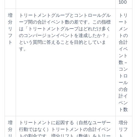
100
増
トリートメントグループとコントロールグル
トリ
分
ープ間の合計イベント数の差です。この指標
ート
リ
は「トリートメントグループはどれだけ多く
メン
フ
のコンバージョンイベントを達成したか？」
トの
ト
という質問に答えることを目的としていま
合計
す。
イベ
ント
数 –
コン
トロ
ール
の合
計イ
ベン
ト数
増
トリートメントに起因する（自然なユーザー
増分
分
行動ではなく）トリートメントの合計イベン
リフ
リ
トの割合です。増分リフト（数値）をトリー
ト