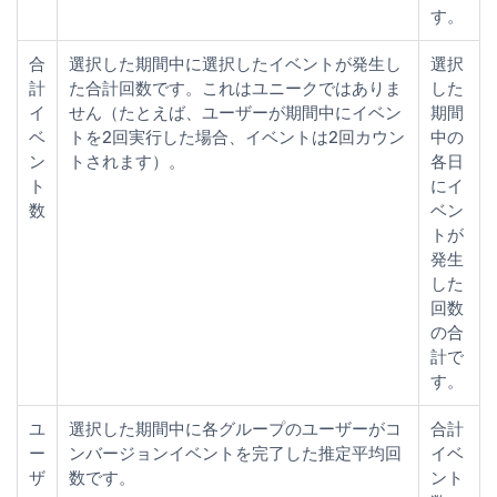
す。
合
選択した期間中に選択したイベントが発生し
選択
計
た合計回数です。これはユニークではありま
した
イ
せん（たとえば、ユーザーが期間中にイベン
期間
ベ
トを2回実行した場合、イベントは2回カウン
中の
ン
トされます）。
各日
ト
にイ
数
ベン
トが
発生
した
回数
の合
計で
す。
ユ
選択した期間中に各グループのユーザーがコ
合計
ー
ンバージョンイベントを完了した推定平均回
イベ
ザ
数です。
ント