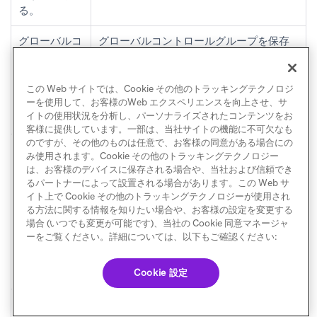
る。
グローバルコ
グローバルコントロールグループを保存
ントロールグ
せずにグローバルコントロールグループ
ループレポー
レポートにアクセスした場合、レポート
トにデータが
にデータは表示されません。グローバル
この Web サイトでは、Cookie その他のトラッキングテクノロジ
ない。
コントロールグループを作成して保存
ーを使用して、お客様のWeb エクスペリエンスを向上させ、サ
イトの使用状況を分析し、パーソナライズされたコンテンツをお
し、再度お試しください。
客様に提供しています。一部は、当社サイトの機能に不可欠なも
のですが、その他のものは任意で、お客様の同意がある場合にの
コンバージョ
コンバージョン数が非常に少なく、コン
み使用されます。Cookie その他のトラッキングテクノロジー
ン率が0%に
トロールグループまたはトリートメント
は、お客様のデバイスに保存される場合や、当社および信頼でき
なっている、
グループが非常に大きい場合、コンバー
るパートナーによって設置される場合があります。この Web サ
またはイベン
ジョン率が0%に丸められ、グラフに表示
イト上で Cookie その他のトラッキングテクノロジーが使用され
る方法に関する情報を知りたい場合や、お客様の設定を変更する
トがゼロ以上
されないことがあります。これは、イベ
場合 (いつでも変更が可能です)、当社の Cookie 同意マネージャ
発生している
ント合計数の指標を確認することで検証
ーをご覧ください。詳細については、以下もご確認ください:
にもかかわら
できます。増分リフト率の指標を使用し
ずグラフが表
て、2つのグループの効果を比較すること
示されない。
もできます。
Cookie 設定
表示するデー
短い期間のデータを表示している場合、