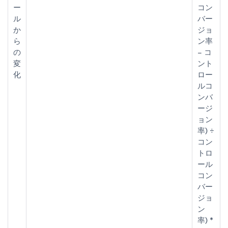
ー
コン
ル
バー
か
ジョ
ら
ン率
の
– コ
変
ント
化
ロー
ルコ
ンバ
ージ
ョン
率) ÷
コン
トロ
ール
コン
バー
ジョ
ン
率) *