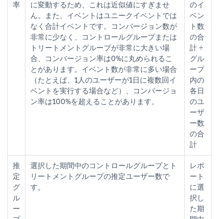
率
に変動するため、これは近似値にすぎませ
のイ
ん。また、イベントはユニークイベントでは
ベン
なく合計イベントです。コンバージョン数が
ト数
非常に少なく、コントロールグループまたは
の合
トリートメントグループが非常に大きい場
計 ÷
合、コンバージョン率は0%に丸められるこ
グル
とがあります。イベント数が非常に多い場合
ープ
（たとえば、1人のユーザーが1日に複数回イ
内の
ベントを実行する場合など）、コンバージョ
各日
ン率は100%を超えることがあります。
のユ
ーザ
ー数
の合
計
推
選択した期間中のコントロールグループとト
レポ
定
リートメントグループの推定ユーザー数で
ート
グ
す。
に選
ル
択し
ー
た期