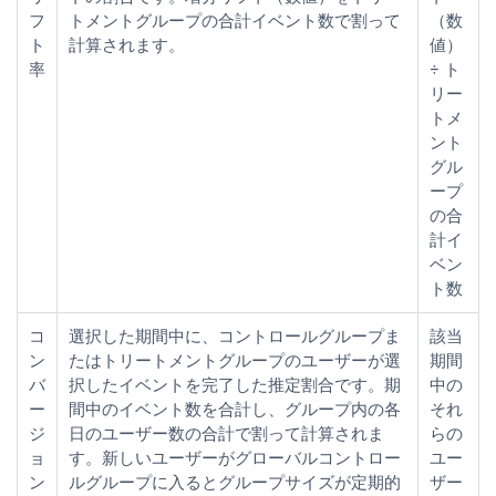
フ
トメントグループの合計イベント数で割って
（数
ト
計算されます。
値）
率
÷ ト
リー
トメ
ント
グル
ープ
の合
計イ
ベン
ト数
コ
選択した期間中に、コントロールグループま
該当
ン
たはトリートメントグループのユーザーが選
期間
バ
択したイベントを完了した推定割合です。期
中の
ー
間中のイベント数を合計し、グループ内の各
それ
ジ
日のユーザー数の合計で割って計算されま
らの
ョ
す。新しいユーザーがグローバルコントロー
ユー
ン
ルグループに入るとグループサイズが定期的
ザー