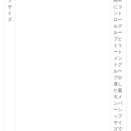
プ
間中
サ
にコ
イ
ント
ズ
ロー
ルグ
ルー
プと
トリ
ート
メン
トグ
ルー
プが
達し
た最
大メ
ンバ
ーシ
ップ
サイ
ズで