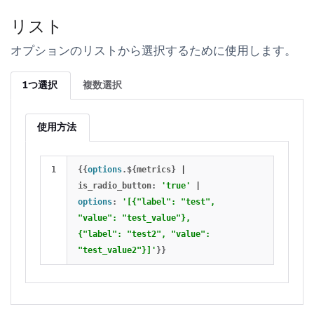
リスト
オプションのリストから選択するために使用します。
1つ選択
複数選択
使用方法
{{
options
.
$
{
metrics
}
|
is_radio_button
:
'true'
|
options
:
'[{"label": "test", 
"value": "test_value"}, 
{"label": "test2", "value": 
"test_value2"}]'
}}