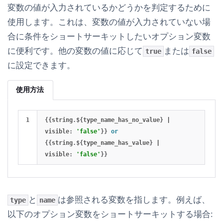
変数の値が入力されているかどうかを判定するために
使用します。これは、変数の値が入力されていない場
合に条件をショートサーキットしたいオプション変数
に便利です。他の変数の値に応じて
または
true
false
に設定できます。
使用方法
{{
string
.
$
{
type_name_has_no_value
}
|
visible
:
'false'
}}
or
{{
string
.
$
{
type_name_has_value
}
|
visible
:
'false'
}}
と
は参照される変数を指します。例えば、
type
name
以下のオプション変数をショートサーキットする場合: