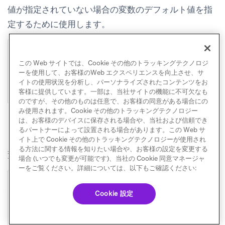
値が指定されていない場合の変数のデフォルト値を指
定するために使用します。
使用方法
この Web サイトでは、Cookie その他のトラッキングテクノロジ
ーを使用して、お客様のWeb エクスペリエンスを向上させ、サ
default_value
:
'5'
イトの使用状況を分析し、パーソナライズされたコンテンツをお
客様に提供しています。一部は、当社サイトの機能に不可欠なも
のですが、その他のものは任意で、お客様の同意がある場合にの
み使用されます。Cookie その他のトラッキングテクノロジー
は、お客様のデバイスに保存される場合や、当社および信頼でき
るパートナーによって設置される場合があります。この Web サ
ラベルを非表示にする
イト上で Cookie その他のトラッキングテクノロジーが使用され
る方法に関する情報を知りたい場合や、お客様の設定を変更する
変数のラベルを非表示にするために使用します。
場合 (いつでも変更が可能です)、当社の Cookie 同意マネージャ
ーをご覧ください。詳細については、以下もご確認ください:
使用方法
Cookie 設定
hide_label
:
'true'