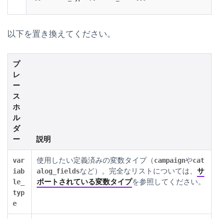
以下を置き換えてください。
プ
レ
ー
ス
ホ
ル
ダ
ー
説明
使用したい定義済みの変数タイプ（
や
var
campaign
cat
など）。完全なリストについては、
サ
iab
alog_fields
ポートされている変数タイプ
を参照してください。
le_
typ
e