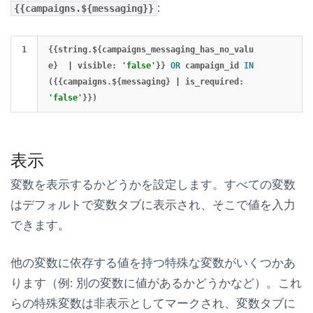
:
{{campaigns.${messaging}}
{{
string
.
$
{
campaigns_messaging_has_no_valu
e
}
|
visible
:
'false'
}}
OR
campaign_id
IN
({{
campaigns
.
$
{
messaging
}
|
is_required
:
'false'
}})
表示
変数を表示するかどうかを設定します。すべての変数
はデフォルトで
変数
タブに表示され、そこで値を入力
できます。
他の変数に依存する値を持つ特殊な変数がいくつかあ
ります（例: 別の変数に値があるかどうかなど）。これ
らの特殊変数は非表示としてマークされ、
変数
タブに