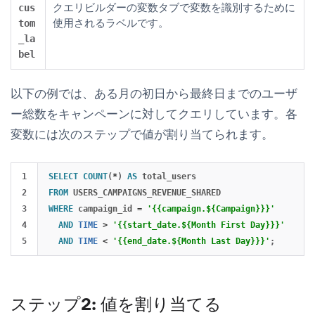
クエリビルダーの
変数
タブで変数を識別するために
cus
使用されるラベルです。
tom
_la
bel
以下の例では、ある月の初日から最終日までのユーザ
ー総数をキャンペーンに対してクエリしています。各
変数には次のステップで値が割り当てられます。
1

SELECT
COUNT
(
*
)
AS
total_users
2

FROM
USERS_CAMPAIGNS_REVENUE_SHARED
3

WHERE
campaign_id
=
'{{campaign.${Campaign}}}'
4

AND
TIME
>
'{{start_date.${Month First Day}}}'
AND
TIME
<
'{{end_date.${Month Last Day}}}'
;
ステップ2: 値を割り当てる