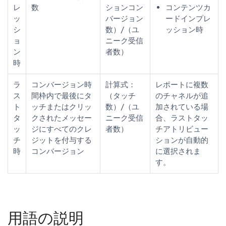
レ
数
ションコン
コンテンツカ
ッ
バージョン
ードインプレ
シ
数）/（ユ
ッション時
ョ
ニーク受信
ン
者数）
時
ラ
コンバージョン時
計算式：
レポートに複数
ス
間枠内で最後にタ
（タッチ
のチャネルが追
ト
ッチまたはクリッ
数）/（ユ
加されている場
タ
クされたメッセー
ニーク受信
合、ラストタッ
ッ
ジにすべてのクレ
者数）
チアトリビュー
チ
ジットを付与する
ションが自動的
時
コンバージョン
に選択されま
す。
用語の説明