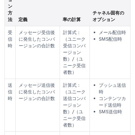
ン
方
チャネル固有の
法
定義
率の計算
オプション
受
メッセージ受信後
計算式：
メール配信時
信
に発生したコンバ
（ユニーク
SMS配信時
時
ージョンの合計数
受信コンバ
ージョン
数）/（ユ
ニーク受信
者数）
送
メッセージ送信後
計算式：
プッシュ送信
信
に発生したコンバ
（ユニーク
時
時
ージョンの合計数
送信コンバ
コンテンツカ
ージョン
ード送信時
数）/（ユ
SMS送信時
ニーク受信
者数）