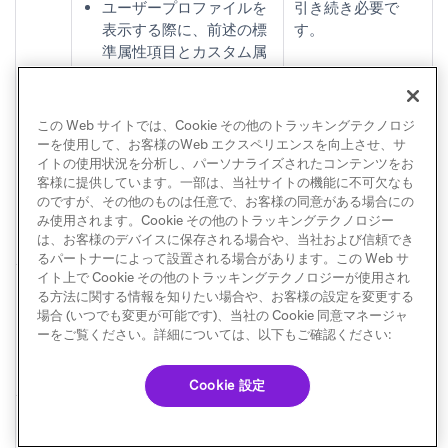
ユーザープロファイルを
引き続き必要で
表示する際に、前述の標
す。
準属性項目とカスタム属
性が表示されません。
Brazeダッシュボードか
らユーザープロファイル
この Web サイトでは、Cookie その他のトラッキングテクノロジ
の前述の標準属性項目を
ーを使用して、お客様のWeb エクスペリエンスを向上させ、サ
編集できません。
イトの使用状況を分析し、パーソナライズされたコンテンツをお
ユーザープロファイルの
客様に提供しています。一部は、当社サイトの機能に不可欠なも
のですが、その他のものは任意で、お客様の同意がある場合にの
購読ステータスを更新で
み使用されます。Cookie その他のトラッキングテクノロジー
きません。
は、お客様のデバイスに保存される場合や、当社および信頼でき
るパートナーによって設置される場合があります。この Web サ
イト上で Cookie その他のトラッキングテクノロジーが使用され
ユー
ユーザーは
ユーザーインポ
る方法に関する情報を知りたい場合や、お客様の設定を変更する
ザー
ート
ページからファイルを
場合 (いつでも変更が可能です)、当社の Cookie 同意マネージャ
イン
ダウンロードできません。
ーをご覧ください。詳細については、以下もご確認ください:
ポー
ト
Cookie 設定
セ
ユーザーデータ
ドロップダ
グ
ウンで：