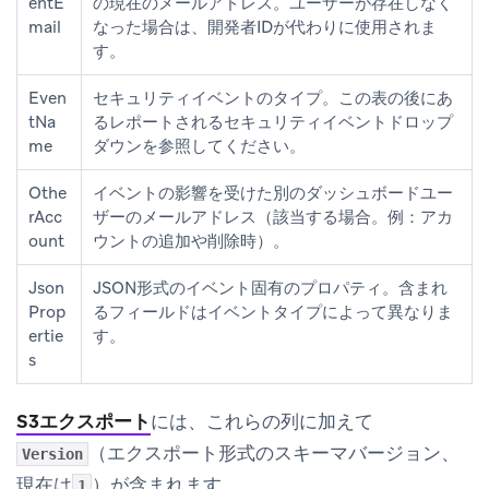
entE
の現在のメールアドレス。ユーザーが存在しなく
mail
なった場合は、開発者IDが代わりに使用されま
す。
Even
セキュリティイベントのタイプ。この表の後にあ
tNa
る
レポートされるセキュリティイベント
ドロップ
me
ダウンを参照してください。
Othe
イベントの影響を受けた別のダッシュボードユー
rAcc
ザーのメールアドレス（該当する場合。例：アカ
ount
ウントの追加や削除時）。
Json
JSON形式のイベント固有のプロパティ。含まれ
Prop
るフィールドはイベントタイプによって異なりま
ertie
す。
s
S3エクスポート
には、これらの列に加えて
（エクスポート形式のスキーマバージョン、
Version
現在は
）が含まれます。
1