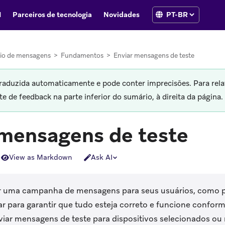
I
Parceiros de tecnologia
Novidades
io de mensagens
>
Fundamentos
>
Enviar mensagens de teste
traduzida automaticamente e pode conter imprecisões. Para rela
 de feedback na parte inferior do sumário, à direita da página.
 mensagens de teste
View as Markdown
Ask AI
ar uma campanha de mensagens para seus usuários, como 
ar para garantir que tudo esteja correto e funcione confor
nviar mensagens de teste para dispositivos selecionados o