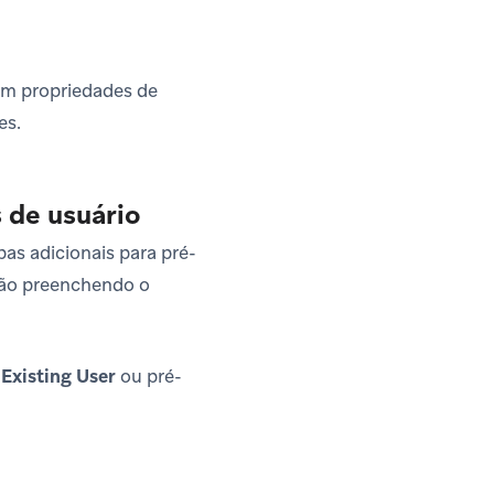
am propriedades de
es.
 de usuário
as adicionais para pré-
stão preenchendo o
 Existing User
ou pré-