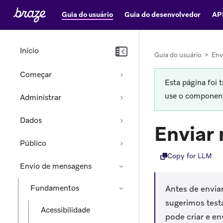
Guia do usuário
Guia do desenvolvedor
AP
Início
Guia do usuário
>
Env
Começar
Esta página foi 
use o componente
Administrar
Dados
Enviar
Público
Copy for LLM
Envio de mensagens
Fundamentos
Antes de envi
sugerimos test
Acessibilidade
pode criar e e