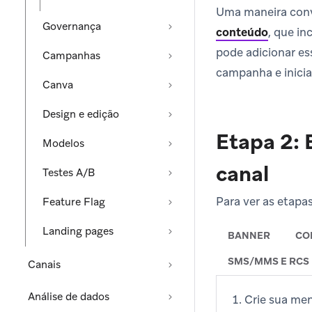
Uma maneira conve
Governança
conteúdo
, que i
pode adicionar e
Campanhas
campanha e iniciar
Canva
Design e edição
Etapa 2: 
Modelos
canal
Testes A/B
Para ver as etapa
Feature Flag
Landing pages
BANNER
CO
SMS/MMS E RCS
Canais
Análise de dados
Crie sua m