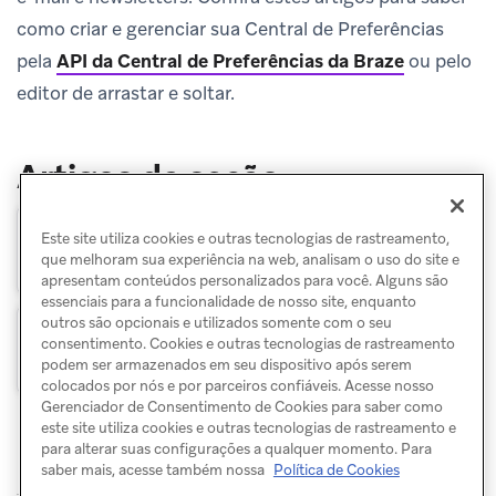
como criar e gerenciar sua Central de Preferências
pela
API da Central de Preferências da Braze
ou pelo
editor de arrastar e soltar.
Artigos da seção
Este site utiliza cookies e outras tecnologias de rastreamento,
Central de Preferências de e-mail via API
que melhoram sua experiência na web, analisam o uso do site e
apresentam conteúdos personalizados para você. Alguns são
essenciais para a funcionalidade de nosso site, enquanto
outros são opcionais e utilizados somente com o seu
Central de Preferências de e-mail com
consentimento. Cookies e outras tecnologias de rastreamento
arrastar e soltar
podem ser armazenados em seu dispositivo após serem
colocados por nós e por parceiros confiáveis. Acesse nosso
Gerenciador de Consentimento de Cookies para saber como
este site utiliza cookies e outras tecnologias de rastreamento e
para alterar suas configurações a qualquer momento. Para
saber mais, acesse também nossa
Política de Cookies