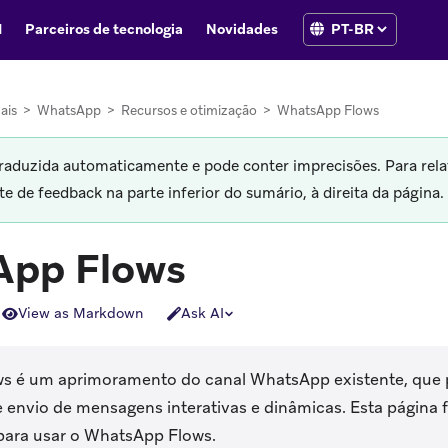
I
Parceiros de tecnologia
Novidades
ais
>
WhatsApp
>
Recursos e otimização
>
WhatsApp Flows
traduzida automaticamente e pode conter imprecisões. Para rela
 de feedback na parte inferior do sumário, à direita da página.
App Flows
View as Markdown
Ask AI
 é um aprimoramento do canal WhatsApp existente, que p
e envio de mensagens interativas e dinâmicas. Esta página 
para usar o WhatsApp Flows.