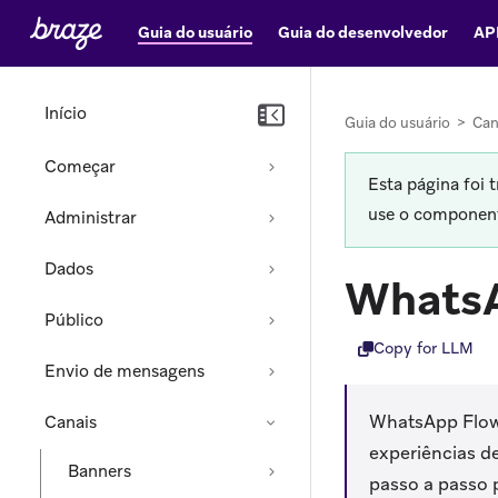
Guia do usuário
Guia do desenvolvedor
AP
Início
Guia do usuário
>
Can
Começar
Esta página foi 
use o componente
Administrar
Dados
Whats
Público
Copy for LLM
Envio de mensagens
WhatsApp Flows
Canais
experiências d
Banners
passo a passo 