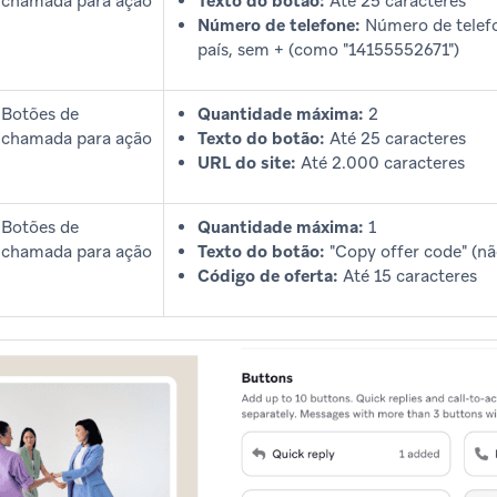
chamada para ação
Texto do botão:
Até 25 caracteres
Número de telefone:
Número de telefo
país, sem + (como "14155552671")
Botões de
Quantidade máxima:
2
chamada para ação
Texto do botão:
Até 25 caracteres
URL do site:
Até 2.000 caracteres
Botões de
Quantidade máxima:
1
chamada para ação
Texto do botão:
"Copy offer code" (nã
Código de oferta:
Até 15 caracteres