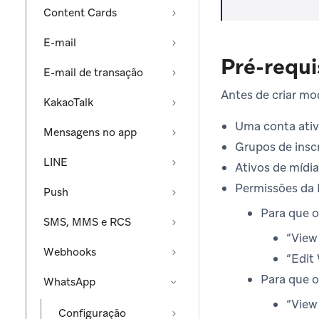
Content Cards
E-mail
Pré-requi
E-mail de transação
Antes de criar mo
KakaoTalk
Uma conta ati
Mensagens no app
Grupos de insc
LINE
Ativos de mídia
Permissões da 
Push
Para que o
SMS, MMS e RCS
“View
Webhooks
“Edit
Para que o
WhatsApp
“View
Configuração