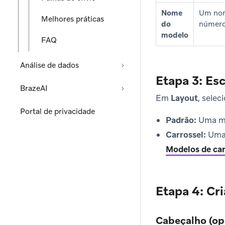
Nome
Um nom
Melhores práticas
do
número
modelo
FAQ
Análise de dados
Etapa 3: Es
BrazeAI
Em
Layout
, selec
Portal de privacidade
Padrão:
Uma me
Carrossel:
Uma 
Modelos de car
Etapa 4: Cr
Cabeçalho (op