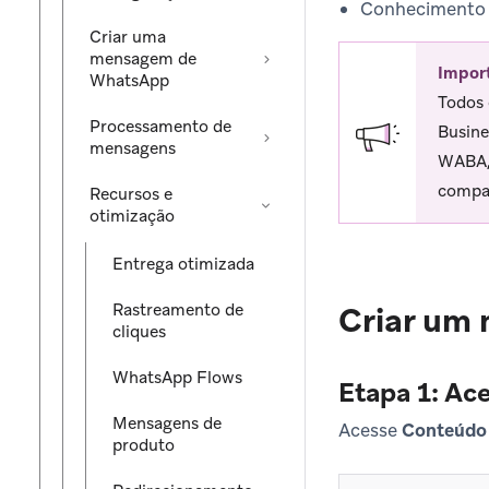
Conhecimento d
Criar uma
mensagem de
Impor
WhatsApp
Todos 
Processamento de
Busine
mensagens
WABA, 
compar
Recursos e
otimização
Entrega otimizada
Rastreamento de
Criar um
cliques
WhatsApp Flows
Etapa 1: Ac
Mensagens de
Acesse
Conteúdo
produto