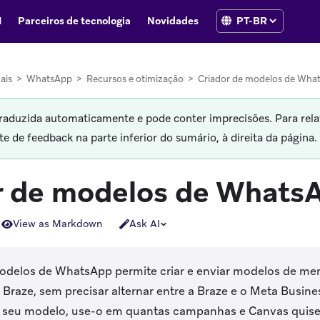
I
Parceiros de tecnologia
Novidades
ais
>
WhatsApp
>
Recursos e otimização
>
Criador de modelos de Wha
traduzida automaticamente e pode conter imprecisões. Para rela
 de feedback na parte inferior do sumário, à direita da página.
r de modelos de Whats
View as Markdown
Ask AI
modelos de WhatsApp permite criar e enviar modelos de 
 Braze, sem precisar alternar entre a Braze e o Meta Busin
 seu modelo, use-o em quantas campanhas e Canvas quise