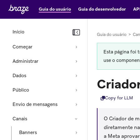
Guia do usuário
Guia do desenvolvedor
AP
Início
Guia do usuário
>
Can
Começar
Esta página foi 
use o componente
Administrar
Dados
Criado
Público
Copy for LLM
Envio de mensagens
O Criador de 
Canais
diretamente na
Banners
a Meta aprovar