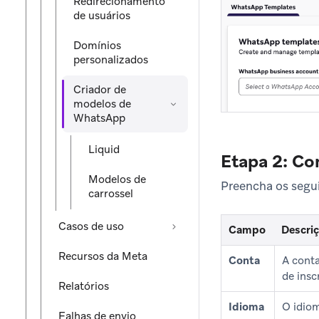
Redirecionamento
de usuários
Domínios
personalizados
Criador de
modelos de
WhatsApp
Liquid
Etapa 2: Co
Modelos de
Preencha os segu
carrossel
Casos de uso
Campo
Descri
Recursos da Meta
Conta
A conta
de ins
Relatórios
Idioma
O idio
Falhas de envio