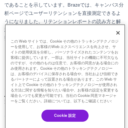
であることを示しています。Brazeでは、
キャンバス分
析
ページでユーザーリテンションを直接測定できるよ
うになりました。リテンションレポートの読み方と解
釈方法の詳細については、
リテンションレポート
を参
照してください。
この Web サイトでは、Cookie その他のトラッキングテクノロジ
ーを使用して、お客様のWeb エクスペリエンスを向上させ、サ
イトの使用状況を分析し、パーソナライズされたコンテンツをお
客様に提供しています。一部は、当社サイトの機能に不可欠なも
のですが、その他のものは任意で、お客様の同意がある場合にの
み使用されます。Cookie その他のトラッキングテクノロジー
は、お客様のデバイスに保存される場合や、当社および信頼でき
るパートナーによって設置される場合があります。この Web サ
イト上で Cookie その他のトラッキングテクノロジーが使用され
る方法に関する情報を知りたい場合や、お客様の設定を変更する
テストキャンバスの
リテンションレポー
場合 (いつでも変更が可能です)、当社の Cookie 同意マネージャ
前へ
次へ
送信
ト
ーをご覧ください。詳細については、以下もご確認ください:
Cookie 設定
© Braze. All Rights Reserved
Privacy Policy
Cookie 優先設定