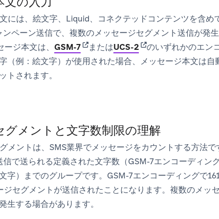
本文の入力
文には、絵文字、Liquid、コネクテッドコンテンツを含めて
ャンペーン送信で、複数のメッセージセグメント送信が発
(opens in new tab)
(opens in new tab)
メッセージ本文は、
GSM-7
または
UCS-2
のいずれかのエン
2文字（例：絵文字）が使用された場合、メッセージ本文は
ットされます。
セグメントと文字数制限の理解
セグメントは、SMS業界でメッセージをカウントする方法
送信で送られる定義された文字数（GSM-7エンコーディングで
文字）までのグループです。GSM-7エンコーディングで16
ージセグメントが送信されたことになります。複数のメッ
発生する場合があります。