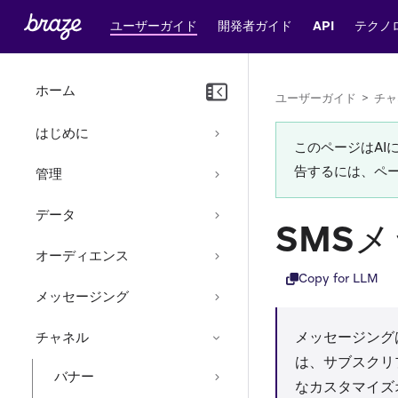
ユーザーガイド
開発者ガイド
API
テクノ
ホーム
ユーザーガイド
>
チャ
はじめに
このページはA
告するには、ペ
管理
データ
SMS
オーディエンス
Copy for LLM
メッセージング
メッセージング
チャネル
は、サブスクリ
バナー
なカスタマイズ