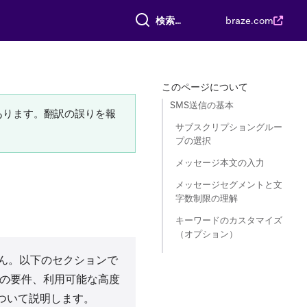
すべて検索
braze.com
このページについて
SMS送信の基本
あります。翻訳の誤りを報
サブスクリプショングルー
プの選択
メッセージ本文の入力
メッセージセグメントと文
字数制限の理解
キーワードのカスタマイズ
（オプション）
ん。以下のセクションで
文の要件、利用可能な高度
について説明します。