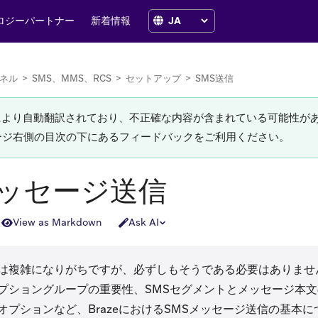
ロジーパートナー
新着情報
ネル
>
SMS、MMS、RCS
>
セットアップ
>
SMS送信
Iにより自動翻訳されており、不正確な内容が含まれている可能性が
ージ右側の目次の下にあるフィードバックをご利用ください。
メッセージ送信
View as Markdown
Ask AI
は複雑になりがちですが、必ずしもそうである必要はありませ
プショングループの重要性、SMSセグメントとメッセージ本
オプションなど、BrazeにおけるSMSメッセージ送信の基本