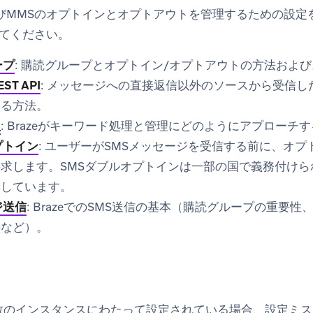
SおよびMMSのオプトインとオプトアウトを管理するための設
てください。
ープ
: 購読グループとオプトイン/オプトアウトの方法およ
T API
: メッセージへの直接返信以外のソースから受信
する方法。
理
: Brazeがキーワード処理と管理にどのようにアプローチ
プトイン
: ユーザーがSMSメッセージを受信する前に、オ
求します。SMSダブルオプトインは一部の国で義務付けられ
奨しています。
ジ送信
: BrazeでのSMS送信の基本（購読グループの重要性
件など）。
複数のインスタンスにわたって設定されている場合、設定ミ