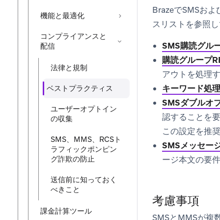
BrazeでSM
機能と最適化
スリストを参照し
コンプライアンスと
SMS購読グル
配信
購読グループRES
法律と規制
アウトを処理
キーワード処
ベストプラクティス
SMSダブルオ
ユーザーオプトイン
認することを要
の収集
この設定を推
SMS、MMS、RCSト
SMSメッセー
ラフィックポンピン
グ詐欺の防止
ージ本文の要
送信前に知っておく
べきこと
考慮事項
課金計算ツール
SMSとMMSが