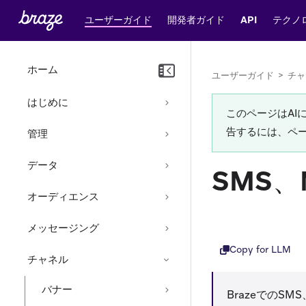
ユーザーガイド
開発者ガイド
API
テクノ
ホーム
ユーザーガイド
>
チャ
はじめに
このページはA
告するには、ペ
管理
データ
SMS
オーディエンス
メッセージング
Copy for LLM
チャネル
バナー
Brazeでの