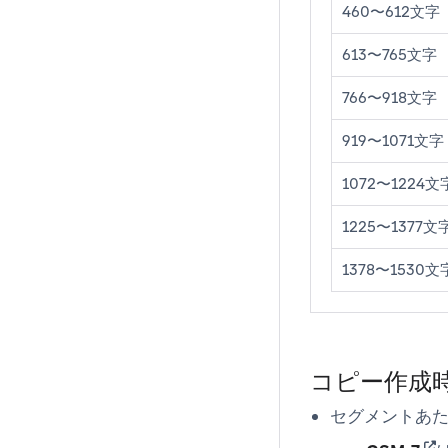
460〜612文字
613〜765文字
766〜918文字
919〜1071文字
1072〜1224文
1225〜1377文
1378〜1530文
コピー作成
セグメントあ