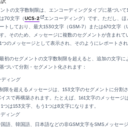
内訳
メント
の文字数制限は、エンコーディングタイプに基づいて1
(opens in new tab)
は70文字（
UCS-2
エンコーディング）です。ただし、ほ
トしており、最大1530文字（GSM-7）または670文字（U
す。そのため、メッセージに複数のセグメントが含まれて
1つのメッセージとして表示され、そのようにレポートさ
最初のセグメントの文字数制限を超えると、追加の文字に
基づいて分割・セグメント化されます
：
ーディング
の制限を超えるメッセージは、153文字のセグメントに分割
イスで再構築されます。たとえば、161文字のメッセージ
1つは153文字、もう1つは8文字になります。
ーディング
国語、韓国語、日本語などの非GSM文字をSMSメッセー