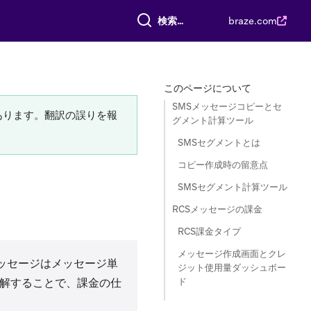
すべて検索
braze.com
このページについて
SMSメッセージコピーとセ
あります。翻訳の誤りを報
グメント計算ツール
SMSセグメントとは
コピー作成時の留意点
SMSセグメント計算ツール
RCSメッセージの課金
RCS課金タイプ
メッセージ作成画面とクレ
メッセージはメッセージ単
ジット使用量ダッシュボー
ド
理解することで、課金の仕