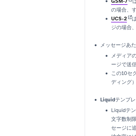
(op
GSM-7
の場合、す
(op
UCS-2
ジの場合
メッセージあ
メディアの
ージで送
この10セ
ディング
Liquidテ
Liqui
文字数制
セージに