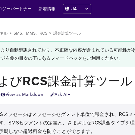
ロジーパートナー
新着情報
ネル
>
SMS、MMS、RCS
>
課金計算ツール
Iにより自動翻訳されており、不正確な内容が含まれている可能性が
ージ右側の目次の下にあるフィードバックをご利用ください。
およびRCS課金計算ツール
View as Markdown
Ask AI
、SMSメッセージはメッセージセグメント単位で課金され、RCS
す。SMSセグメントの定義と、さまざまなRCS課金タイプを
予期しない超過料金を防ぐことができます。