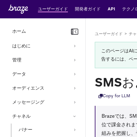
ユーザーガイド
開発者ガイド
API
テクノ
ホーム
ユーザーガイド
>
チャ
はじめに
このページはA
告するには、ペ
管理
データ
SMS
オーディエンス
Copy for LLM
メッセージング
Brazeでは
チャネル
位で課金されま
バナー
組みを把握し、