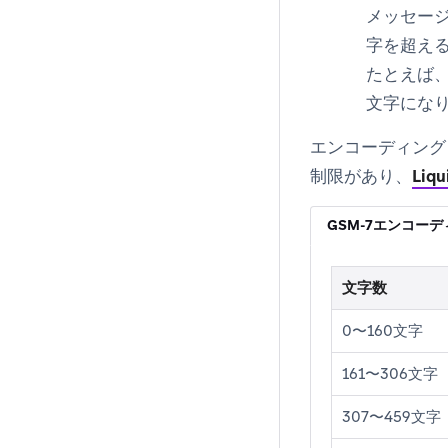
メッセージ
字を超え
たとえば、
文字にな
エンコーディング
制限があり、
Li
GSM-7エンコー
文字数
0〜160文字
161〜306文字
307〜459文字