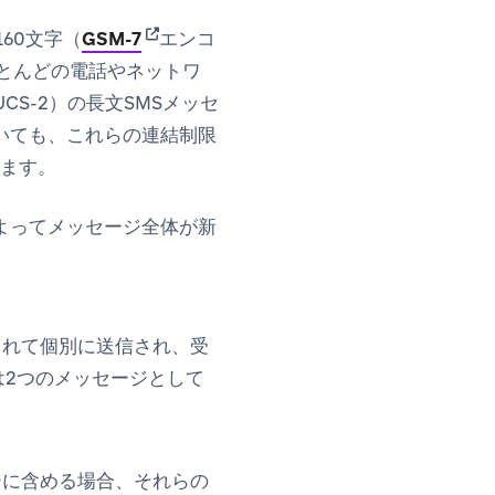
(opens in new tab)
60文字（
GSM-7
エンコ
とんどの電話やネットワ
CS-2）の長文SMSメッセ
いても、これらの連結制限
れます。
よってメッセージ全体が新
されて個別に送信され、受
は2つのメッセージとして
ジに含める場合、それらの