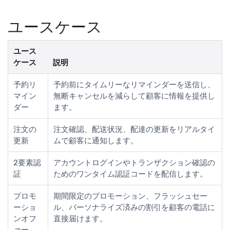
ユースケース
ユース
ケース
説明
予約リ
予約前にタイムリーなリマインダーを送信し、
マイン
無断キャンセルを減らして顧客に情報を提供し
ダー
ます。
注文の
注文確認、配送状況、配達の更新をリアルタイ
更新
ムで顧客に通知します。
2要素認
アカウントログインやトランザクション確認の
証
ためのワンタイム認証コードを配信します。
プロモ
期間限定のプロモーション、フラッシュセー
ーショ
ル、パーソナライズ済みの割引を顧客の電話に
ンオフ
直接届けます。
ァー