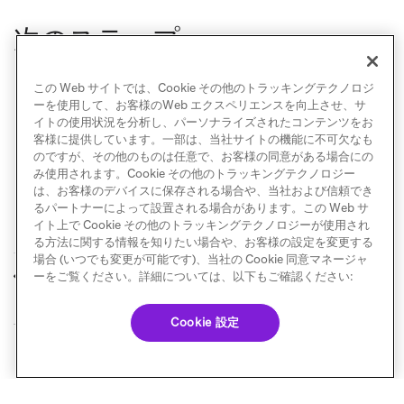
次のステップ
メッセージ設定
この Web サイトでは、Cookie その他のトラッキングテクノロジ
メッセージを作成する
ーを使用して、お客様のWeb エクスペリエンスを向上させ、サ
イトの使用状況を分析し、パーソナライズされたコンテンツをお
客様に提供しています。一部は、当社サイトの機能に不可欠なも
のですが、その他のものは任意で、お客様の同意がある場合にの
み使用されます。Cookie その他のトラッキングテクノロジー
は、お客様のデバイスに保存される場合や、当社および信頼でき
るパートナーによって設置される場合があります。この Web サ
イト上で Cookie その他のトラッキングテクノロジーが使用され
る方法に関する情報を知りたい場合や、お客様の設定を変更する
場合 (いつでも変更が可能です)、当社の Cookie 同意マネージャ
FAQ
セットアップ
ーをご覧ください。詳細については、以下もご確認ください:
前へ
次へ
Cookie 設定
© Braze. All Rights Reserved
Privacy Policy
Cookie 優先設定