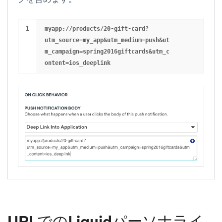
myapp://products/20-gift-card?
utm_source=my_app&utm_medium=push&ut
m_campaign=spring2016giftcards&utm_c
URLでのLiquidパーソナライ