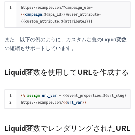
https://example.com/?campaign_utm=
{{
campaign
.${api_id}}}&user_attribute=
{{custom_attribute.${attribute1}}}
また、以下の例のように、カスタム定義のLiquid変数
の短縮もサポートしています。
Liquid変数を使用してURLを作成する
1

{%
assign
url_var
=
{{event_properties.${url_slug}}}
%
https://example.com/
{{
url_var
}}
Liquid変数でレンダリングされたURL