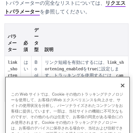
トパラメーターの完全なリストについては、
リクエス
トパラメーター
を参照してください。
デ
パラ
ー
メー
必
タ
ター
須
型
説明
は
B
リンク短縮を有効にするには、
link
link_sh
い
o
を
に設定しま
_sho
ortening_enabled
true
ol
す。トラッキングを使用するには、
rten
cam
e
と
が存
ing_
paign_id
message_variation_id
a
在する必要があります。
enab
この Web サイトでは、Cookie その他のトラッキングテクノロジ
n
led
ーを使用して、お客様のWeb エクスペリエンスを向上させ、サ
イトの使用状況を分析し、パーソナライズされたコンテンツをお
客様に提供しています。一部は、当社サイトの機能に不可欠なも
のですが、その他のものは任意で、お客様の同意がある場合にの
み使用されます。Cookie その他のトラッキングテクノロジー
は、お客様のデバイスに保存される場合や、当社および信頼でき