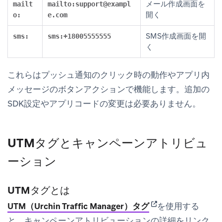
メール作成画面を
mailt
mailto:
support@exampl
開く
o:
e.com
SMS作成画面を開
sms:
sms:+18005555555
く
これらはプッシュ通知のクリック時の動作やアプリ内
メッセージのボタンアクションで機能します。追加の
SDK設定やアプリコードの変更は必要ありません。
UTMタグとキャンペーンアトリビュ
ーション
UTMタグとは
(opens in new tab)
UTM（Urchin Traffic Manager）タグ
を使用する
と、キャンペーンアトリビューションの詳細をリンク