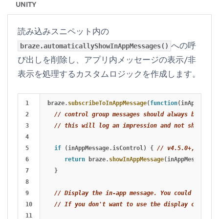
UNITY
読み込みスニペット内の
への呼
braze.automaticallyShowInAppMessages()
び出しを削除し、アプリ内メッセージの表示/非
表示を処理するカスタムロジックを作成します。
1

braze
.
subscribeToInAppMessage
(
function
(
inAppMessag
2

// control group messages should always be "show
3

// this will log an impression and not show a vi
4

5

if 
(
inAppMessage
.
isControl
)
{
// v4.5.0+, otherw
6

return
braze
.
showInAppMessage
(
inAppMessage
);
7

}
8

9

// Display the in-app message. You could defer d
10

// If you don't want to use the display capabili
11
