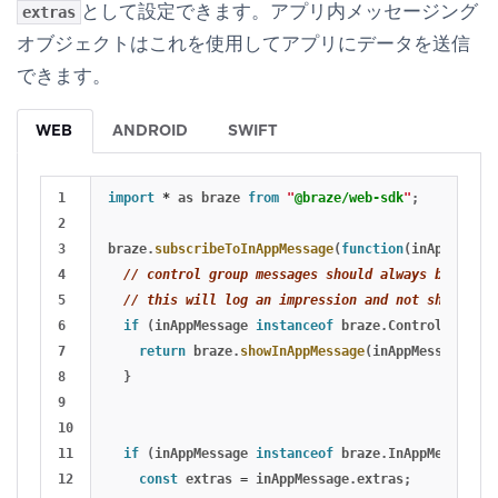
として設定できます。アプリ内メッセージング
extras
オブジェクトはこれを使用してアプリにデータを送信
できます。
WEB
ANDROID
SWIFT
1

import
*
as
braze
from
"
@braze/web-sdk
"
;
2

3

braze
.
subscribeToInAppMessage
(
function
(
inAppMessag
4

// control group messages should always be "show
5

// this will log an impression and not show a vi
6

if 
(
inAppMessage
instanceof
braze
.
ControlMessage
7

return
braze
.
showInAppMessage
(
inAppMessage
);
8

}
9

10

11

if 
(
inAppMessage
instanceof
braze
.
InAppMessage
)
12

const
extras
=
inAppMessage
.
extras
;