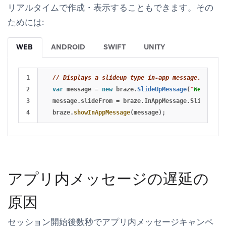
リアルタイムで作成・表示することもできます。その
ためには:
WEB
ANDROID
SWIFT
UNITY
1

// Displays a slideup type in-app message.
2

var
message
=
new
braze
.
SlideUpMessage
(
"
Welcome t
3

message
.
slideFrom
=
braze
.
InAppMessage
.
SlideFrom
.
braze
.
showInAppMessage
(
message
);
アプリ内メッセージの遅延の
原因
セッション開始後数秒でアプリ内メッセージキャンペ