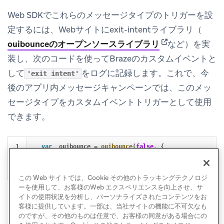
Web SDKでこれらのメッセージタイプのトリガーを設
定するには、Webサイトにexit-intentライブラリ（
(opens in new ta
ouibounceのオープンソースライブラリ
など）を実
装し、次のコードを使ってBrazeのカスタムイベントと
して
をログに記録します。これで、今
'exit intent'
後のアプリ内メッセージキャンペーンでは、このメッ
セージタイプをカスタムイベントトリガーとして使用
できます。
1

var
_ouibounce
=
ouibounce
(
false
,
{
2

callback
:
function
()
{
braze
.
logCustomEvent
(
'
exit 
});
この Web サイトでは、Cookie その他のトラッキングテクノロジ
ーを使用して、お客様のWeb エクスペリエンスを向上させ、サ
イトの使用状況を分析し、パーソナライズされたコンテンツをお
客様に提供しています。一部は、当社サイトの機能に不可欠なも
のですが、その他のものは任意で、お客様の同意がある場合にの