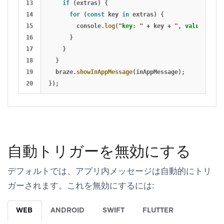
13

if 
(
extras
)
{
14

for 
(
const
key
in
extras
)
{
15

console
.
log
(
"
key: 
"
+
key
+
"
, value: 
"
+
16

}
17

}
18

}
19

braze
.
showInAppMessage
(
inAppMessage
);
});
自動トリガーを無効にする
デフォルトでは、アプリ内メッセージは自動的にトリ
ガーされます。これを無効にするには:
WEB
ANDROID
SWIFT
FLUTTER