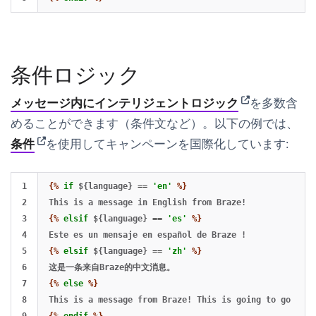
条件ロジック
(opens in new 
メッセージ内にインテリジェントロジック
を多数含
めることができます（条件文など）。以下の例では、
(opens in new tab)
条件
を使用してキャンペーンを国際化しています:
1

{%
if
${language}
==
'en'
%}
2

3

{%
elsif
${language}
==
'es'
%}
4

5

{%
elsif
${language}
==
'zh'
%}
6

7

{%
else
%}
8

{%
endif
%}