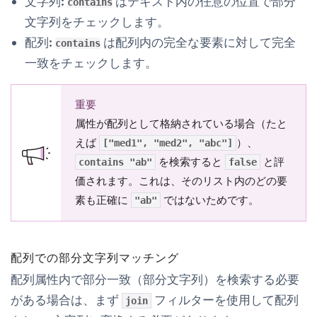
文字列:
はテキスト内の任意の位置で部分
contains
文字列をチェックします。
配列:
は配列内の完全な要素に対して完全
contains
一致をチェックします。
重要
属性が配列として格納されている場合（たと
えば
）、
["med1", "med2", "abc"]
を検索すると
と評
contains "ab"
false
価されます。これは、そのリスト内のどの要
素も正確に
ではないためです。
"ab"
配列での部分文字列マッチング
配列属性内で部分一致（部分文字列）を検索する必要
がある場合は、まず
フィルターを使用して配列
join