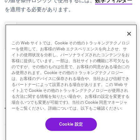
の値を条件ロジックで使用するには、
数学フィルター
を適用する必要があります。
{%
assign
expire
=
{{custom_attribute.${subscription_end_date
}}}
|
plus
:
0
%}
この Web サイトでは、Cookie その他のトラッキングテクノロジ
ーを使用して、お客様のWeb エクスペリエンスを向上させ、サ
イトの使用状況を分析し、パーソナライズされたコンテンツをお
客様に提供しています。一部は、当社サイトの機能に不可欠なも
のですが、その他のものは任意で、お客様の同意がある場合にの
み使用されます。Cookie その他のトラッキングテクノロジー
は、お客様のデバイスに保存される場合や、当社および信頼でき
るパートナーによって設置される場合があります。この Web サ
イト上で Cookie その他のトラッキングテクノロジーが使用され
る方法に関する情報を知りたい場合や、お客様の設定を変更する
場合 (いつでも変更が可能です)、当社の Cookie 同意マネージャ
デフォルト値の設定
メッセージの中止
ーをご覧ください。詳細については、以下もご確認ください:
前へ
次へ
Cookie 設定
© Braze. All Rights Reserved
Privacy Policy
Cookie 優先設定