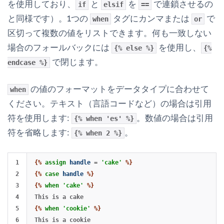
を使用しており、
と
を
で連鎖させるの
if
elsif
==
と同様です）。1つの
タグにカンマまたは
で
when
or
区切って複数の値をリストできます。何も一致しない
場合のフォールバックには
を使用し、
{% else %}
{%
で閉じます。
endcase %}
の値のフォーマットをデータタイプに合わせて
when
ください。テキスト（言語コードなど）の場合は引用
符を使用します:
。数値の場合は引用
{% when 'es' %}
符を省略します:
。
{% when 2 %}
1

{%
assign
handle
=
'cake'
%}
2

{%
case
handle
%}
3

{%
when
'cake'
%}
4

5

{%
when
'cookie'
%}
6
