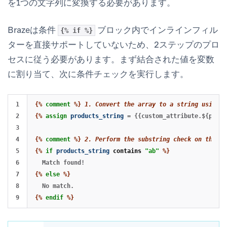
を1つの文字列に変換する必要があります。
Brazeは条件
ブロック内でインラインフィル
{% if %}
ターを直接サポートしていないため、2ステップのプロ
セスに従う必要があります。まず結合された値を変数
に割り当て、次に条件チェックを実行します。
1

{%
comment
%}
 1. Convert the array to a string using a
2

{%
assign
products_string
=
{{custom_attribute.${produ
3

4

{%
comment
%}
 2. Perform the substring check on the ne
5

{%
if
products_string
contains
"ab"
%}
6

7

{%
else
%}
8

{%
endif
%}