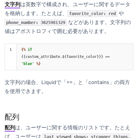
文字列
は英数字で構成され、ユーザーに関するデータ
を格納します。たとえば、
や
favorite_color: red
などがあります。文字列の
phone_number: 3025981329
値はアポストロフィで囲む必要があります。
{%
if
{{custom_attribute.${favorite_color}}}
==
'blue'
%}
文字列の場合、Liquidで「==」と「contains」の両方
を使用できます。
配列
配列
は、ユーザーに関する情報のリストです。たとえ
ば、ユーザーは
last_viewed_shows: stranger things,