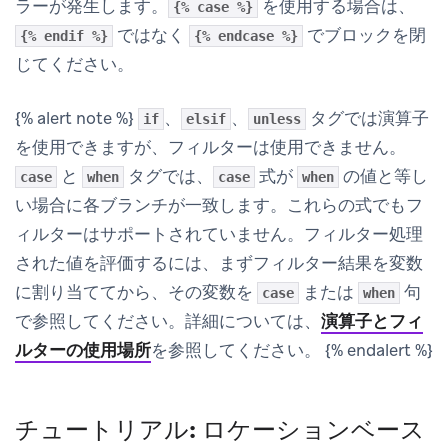
ラーが発生します。
を使用する場合は、
{% case %}
ではなく
でブロックを閉
{% endif %}
{% endcase %}
じてください。
{% alert note %}
、
、
タグでは演算子
if
elsif
unless
を使用できますが、フィルターは使用できません。
と
タグでは、
式が
の値と等し
case
when
case
when
い場合に各ブランチが一致します。これらの式でもフ
ィルターはサポートされていません。フィルター処理
された値を評価するには、まずフィルター結果を変数
に割り当ててから、その変数を
または
句
case
when
で参照してください。詳細については、
演算子とフィ
ルターの使用場所
を参照してください。 {% endalert %}
チュートリアル: ロケーションベース