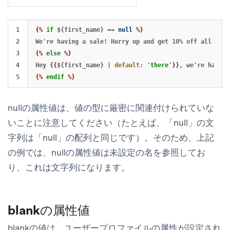
1

{%
if
${first_name}
==
null
%}
2

3

{%
else
%}
4

Hey 
{{
${first_name}
|
default
:
'there'
}}
{%
endif
%}
nullの属性値は、値の型に厳密に関連付けられていな
いことに注意してください（たとえば、「null」の文
字列は「null」の配列と同じです）。そのため、上記
の例では、nullの属性値は未設定の名を参照してお
り、これは文字列になります。
blankの属性値
blankの値は、ユーザープロファイルの属性が設定され