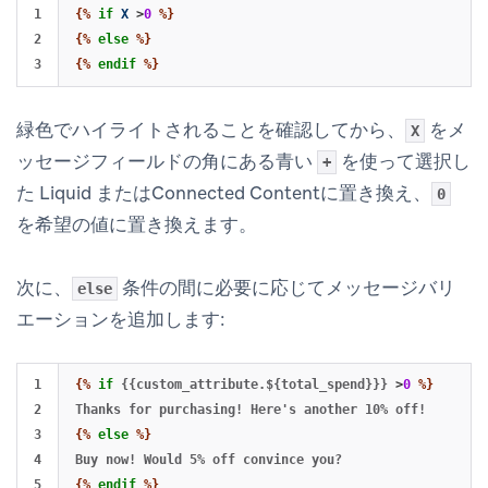
1

{%
if
X
>
0
%}
2

{%
else
%}
{%
endif
%}
緑色でハイライトされることを確認してから、
をメ
X
ッセージフィールドの角にある青い
を使って選択し
+
た Liquid またはConnected Contentに置き換え、
0
を希望の値に置き換えます。
次に、
条件の間に必要に応じてメッセージバリ
else
エーションを追加します:
1

{%
if
{{custom_attribute.${total_spend}}}
>
0
%}
2

3

{%
else
%}
4

{%
endif
%}