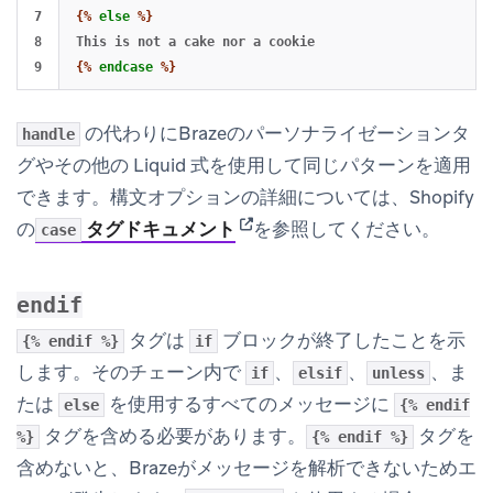
7

{%
else
%}
8

{%
endcase
%}
の代わりにBrazeのパーソナライゼーションタ
handle
グやその他の Liquid 式を使用して同じパターンを適用
できます。構文オプションの詳細については、Shopify
(opens in new tab)
の
タグドキュメント
を参照してください。
case
endif
タグは
ブロックが終了したことを示
{% endif %}
if
します。そのチェーン内で
、
、
、ま
if
elsif
unless
たは
を使用するすべてのメッセージに
else
{% endif
タグを含める必要があります。
タグを
%}
{% endif %}
含めないと、Brazeがメッセージを解析できないためエ