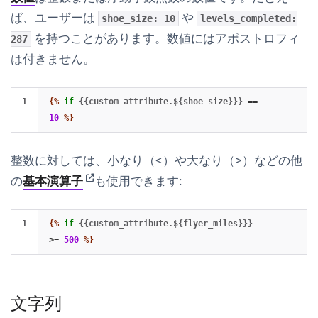
ば、ユーザーは
や
shoe_size: 10
levels_completed:
を持つことがあります。数値にはアポストロフィ
287
は付きません。
{%
if
{{custom_attribute.${shoe_size}}}
==
10
%}
整数に対しては、小なり（<）や大なり（>）などの他
(opens in new tab)
の
基本演算子
も使用できます:
{%
if
{{custom_attribute.${flyer_miles}}}
>=
500
%}
文字列