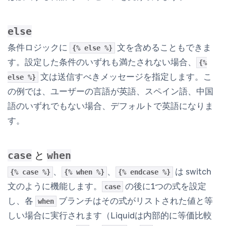
else
条件ロジックに
文を含めることもできま
{% else %}
す。設定した条件のいずれも満たされない場合、
{%
文は送信すべきメッセージを指定します。こ
else %}
の例では、ユーザーの言語が英語、スペイン語、中国
語のいずれでもない場合、デフォルトで英語になりま
す。
と
case
when
、
、
は switch
{% case %}
{% when %}
{% endcase %}
文のように機能します。
の後に1つの式を設定
case
し、各
ブランチはその式がリストされた値と等
when
しい場合に実行されます（Liquidは内部的に等価比較