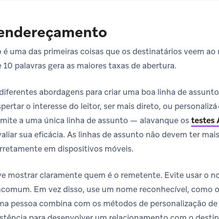
e endereçamento
o é uma das primeiras coisas que os destinatários veem a
e 10 palavras gera as maiores taxas de abertura.
ferentes abordagens para criar uma boa linha de assunto
ertar o interesse do leitor, ser mais direto, ou personalizá
 limite a uma única linha de assunto — alavanque os
testes
aliar sua eficácia. As linhas de assunto não devem ter mai
rretamente em dispositivos móveis.
e mostrar claramente quem é o remetente. Evite usar o 
ncomum. Em vez disso, use um nome reconhecível, como o
ma pessoa combina com os métodos de personalização de 
stência para desenvolver um relacionamento com o desti