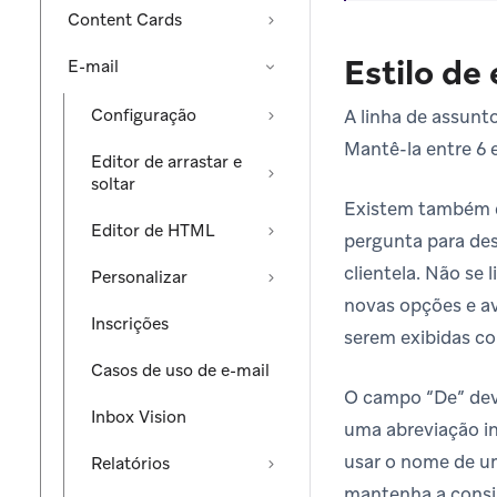
Content Cards
Estilo d
E-mail
Configuração
A linha de assunt
Mantê-la entre 6 
Editor de arrastar e
soltar
Existem também di
Editor de HTML
pergunta para desp
clientela. Não se
Personalizar
novas opções e av
Inscrições
serem exibidas co
Casos de uso de e-mail
O campo “De” dev
Inbox Vision
uma abreviação i
usar o nome de u
Relatórios
mantenha a consi