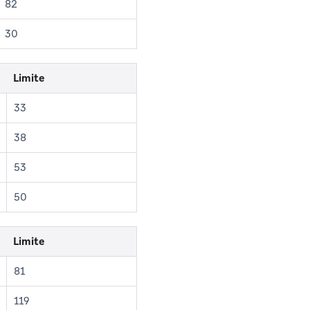
82
30
Limite
33
38
53
50
Limite
81
119