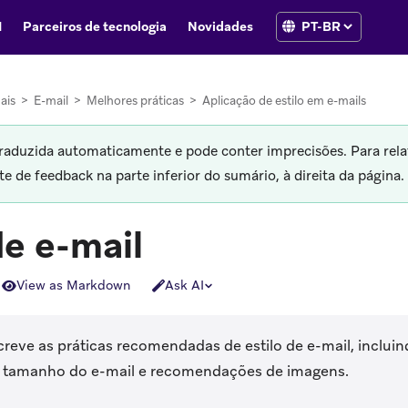
I
Parceiros de tecnologia
Novidades
ais
>
E-mail
>
Melhores práticas
>
Aplicação de estilo em e-mails
traduzida automaticamente e pode conter imprecisões. Para rela
 de feedback na parte inferior do sumário, à direita da página.
de e-mail
View as Markdown
Ask AI
creve as práticas recomendadas de estilo de e-mail, incluin
, tamanho do e-mail e recomendações de imagens.