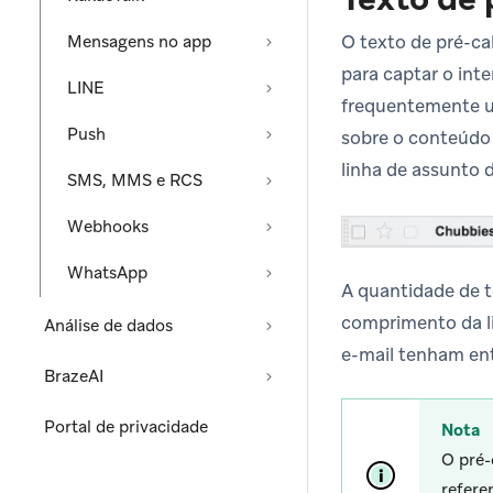
O texto de pré-c
Mensagens no app
para captar o int
LINE
frequentemente us
Push
sobre o conteúdo 
linha de assunto 
SMS, MMS e RCS
Webhooks
WhatsApp
A quantidade de t
comprimento da l
Análise de dados
e-mail tenham ent
BrazeAI
Portal de privacidade
Nota
O pré-
refere