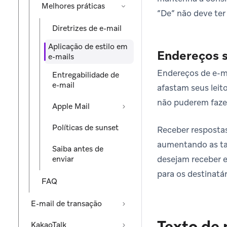
Melhores práticas
“De” não deve ter
Diretrizes de e-mail
Aplicação de estilo em
Endereços s
e-mails
Endereços de e-m
Entregabilidade de
e-mail
afastam seus leit
não puderem faze
Apple Mail
Políticas de sunset
Receber respostas
aumentando as tax
Saiba antes de
desejam receber e
enviar
para os destinatá
FAQ
E-mail de transação
Texto de 
KakaoTalk