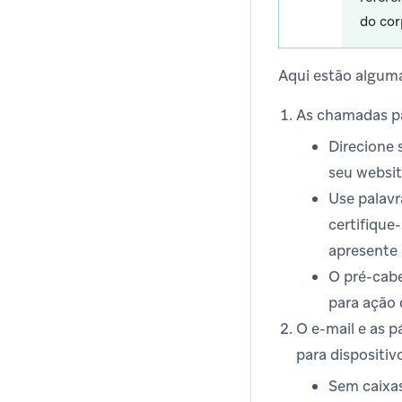
do cor
Aqui estão algum
As chamadas pa
Direcione 
seu websit
Use palavr
certifique
apresente 
O pré-cabe
para ação 
O e-mail e as p
para dispositiv
Sem caixas