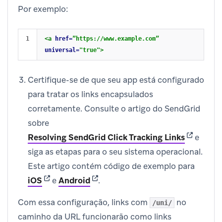
Por exemplo:
<a
href=
”https://www.example.com”
universal=
"true"
>
Certifique-se de que seu app está configurado
para tratar os links encapsulados
corretamente. Consulte o artigo do SendGrid
sobre
(opens in
Resolving SendGrid Click Tracking Links
e
siga as etapas para o seu sistema operacional.
Este artigo contém código de exemplo para
(opens in new tab)
(opens in new tab)
iOS
e
Android
.
Com essa configuração, links com
no
/uni/
caminho da URL funcionarão como links