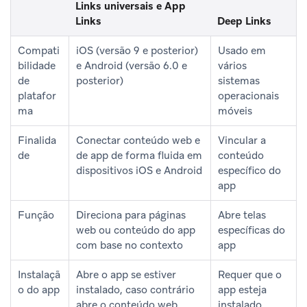
Links universais e App
Links
Deep Links
Compati
iOS (versão 9 e posterior)
Usado em
bilidade
e Android (versão 6.0 e
vários
de
posterior)
sistemas
platafor
operacionais
ma
móveis
Finalida
Conectar conteúdo web e
Vincular a
de
de app de forma fluida em
conteúdo
dispositivos iOS e Android
específico do
app
Função
Direciona para páginas
Abre telas
web ou conteúdo do app
específicas do
com base no contexto
app
Instalaçã
Abre o app se estiver
Requer que o
o do app
instalado, caso contrário
app esteja
abre o conteúdo web
instalado