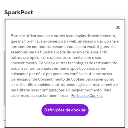
SparkPost
Selecione o seguinte para o atributo personalizado:
Name:
data-msys-clicktrack
Este site utiliza cookies e outras tecnologias de rastreamento,
que melhoram sua experiência na web, analisam o uso do site e
Value:
0
apresentam conteúdos personalizados para você. Alguns são
essenciais para a funcionalidade de nosso site, enquanto
outros são opcionais e utilizados somente com o seu
consentimento. Cookies e outras tecnologias de rastreamento
podem ser armazenados em seu dispositivo após serem
colocados por nós e por parceiros confiáveis. Acesse nosso
Gerenciador de Consentimento de Cookies para saber como
este site utiliza cookies e outras tecnologias de rastreamento e
para alterar suas configurações a qualquer momento. Para
saber mais, acesse também nossa
Política de Cookies
Definições de cookies
ATRIBUTO PERSONALIZADO PARA UM BOTÃO
OU IMAGEM