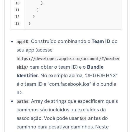
10

}
11

]
12

}
}
: Construído combinando o
Team ID
do
appID
seu app (acesse
https://developer.apple.com/account/#/member
para obter o team ID) e o
Bundle
ship/
Identifier
. No exemplo acima, “JHGFJHHYX”
é o team ID e “com.facebook.ios” é o bundle
ID.
: Array de strings que especificam quais
paths
caminhos são incluídos ou excluídos da
associação. Você pode usar
antes do
NOT
caminho para desativar caminhos. Neste