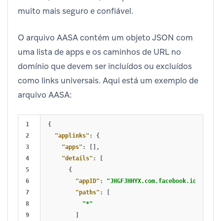
muito mais seguro e confiável.
O arquivo AASA contém um objeto JSON com
uma lista de apps e os caminhos de URL no
domínio que devem ser incluídos ou excluídos
como links universais. Aqui está um exemplo de
arquivo AASA:
1

{
2

"applinks"
:
{
3

"apps"
:
[],
4

"details"
:
[
5

{
6

"appID"
:
"JHGFJHHYX.com.facebook.ios"
,
7

"paths"
:
[
8

"*"
9

]