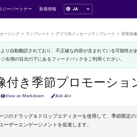
ロジーパートナー
新着情報
セージング
>
テンプレート
>
アプリ内メッセージテンプレート
>
背景画
Iにより自動翻訳されており、不正確な内容が含まれている可能性が
ージ右側の目次の下にあるフィードバックをご利用ください。
像付き季節プロモーショ
View as Markdown
Ask AI
ージのドラッグ＆ドロップエディターを使用して、季節限定の
ユーザーエンゲージメントを促進します。