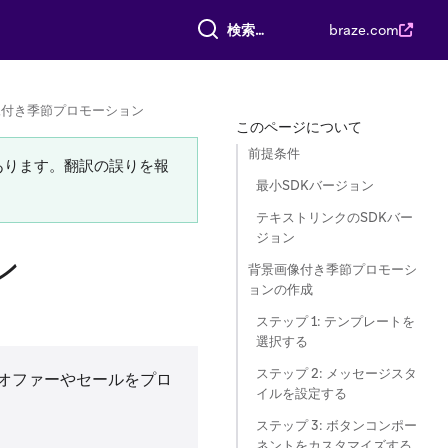
すべて検索
braze.com
像付き季節プロモーション
このページについて
前提条件
あります。翻訳の誤りを報
最小SDKバージョン
テキストリンクのSDKバー
ジョン
ン
背景画像付き季節プロモーシ
ョンの作成
ステップ 1: テンプレートを
選択する
ステップ 2: メッセージスタ
オファーやセールをプロ
イルを設定する
ステップ 3: ボタンコンポー
ネントをカスタマイズする