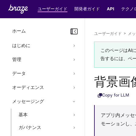
ユーザーガイド
開発者ガイド
API
テクノ
ホーム
ユーザーガイド
>
メッ
はじめに
このページはA
告するには、ペ
管理
データ
背景画
オーディエンス
Copy for LLM
メッセージング
基本
アプリ内メッセ
モーションし、
ガバナンス