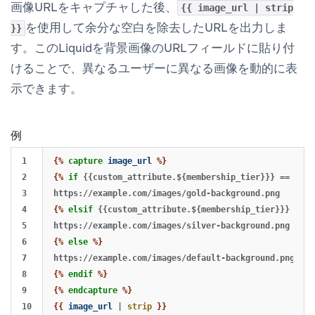
画像URLをキャプチャした後、
{{ image_url | strip
を使用して余分な空白を除去したURLを出力しま
}}
す。このLiquidを背景画像のURLフィールドに貼り付
けることで、異なるユーザーに異なる画像を動的に表
示できます。
例
1

{%
capture
image_url
%}
2

{%
if
{{custom_attribute.${membership_tier}}}
==
'gol
3

4

{%
elsif
{{custom_attribute.${membership_tier}}}
==
'
5

6

{%
else
%}
7

8

{%
endif
%}
9

{%
endcapture
%}
{{
image_url
|
strip
}}