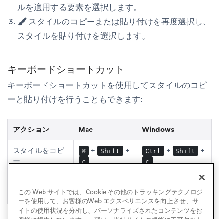
ルを適用する要素を選択します。
スタイルのコピーまたは貼り付け
を再度選択し、
スタイルを貼り付け
を選択します。
キーボードショートカット
キーボードショートカットを使用してスタイルのコピ
ーと貼り付けを行うこともできます:
アクション
Mac
Windows
スタイルをコピ
+
+
+
+
⌘
Shift
Ctrl
Shift
ー
c
c
スタイルを貼り
+
+
+
+
⌘
Shift
Ctrl
Shift
この Web サイトでは、Cookie その他のトラッキングテクノロジ
付け
v
v
ーを使用して、お客様のWeb エクスペリエンスを向上させ、サ
イトの使用状況を分析し、パーソナライズされたコンテンツをお