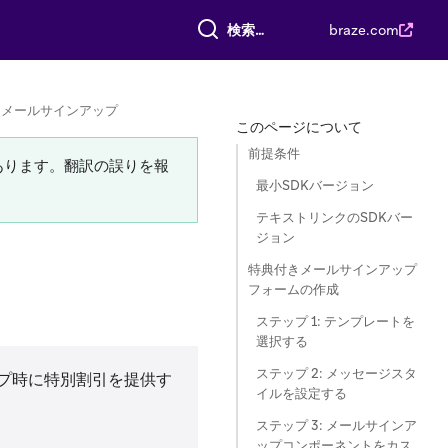
すべて検索
braze.com
きメールサインアップ
このページについて
前提条件
あります。翻訳の誤りを報
最小SDKバージョン
テキストリンクのSDKバー
ジョン
特典付きメールサインアップ
フォームの作成
ステップ 1: テンプレートを
選択する
ステップ 2: メッセージスタ
プ時に特別割引を提供す
イルを設定する
ステップ 3: メールサインア
ップコンポーネントをカス