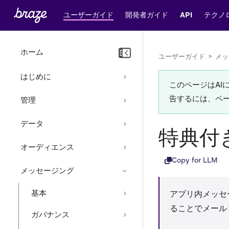
ユーザーガイド
開発者ガイド
API
テクノ
ホーム
ユーザーガイド
>
メッ
はじめに
このページはA
告するには、ペ
管理
データ
特典付
オーディエンス
Copy for LLM
メッセージング
基本
アプリ内メッセ
ることでメール
ガバナンス