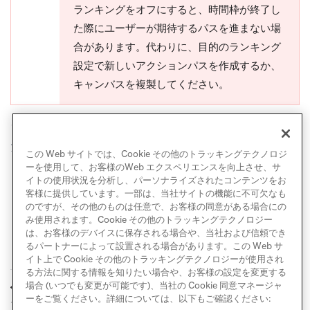
ランキングをオフにすると、時間枠が終了し
た際にユーザーが期待するパスを進まない場
合があります。代わりに、目的のランキング
設定で新しいアクションパスを作成するか、
キャンバスを複製してください。
ランキングは
起動後に編集
できないことに注意してく
ださい。
この Web サイトでは、Cookie その他のトラッキングテクノロジ
ーを使用して、お客様のWeb エクスペリエンスを向上させ、サ
イトの使用状況を分析し、パーソナライズされたコンテンツをお
客様に提供しています。一部は、当社サイトの機能に不可欠なも
のですが、その他のものは任意で、お客様の同意がある場合にの
み使用されます。Cookie その他のトラッキングテクノロジー
は、お客様のデバイスに保存される場合や、当社および信頼でき
るパートナーによって設置される場合があります。この Web サ
イト上で Cookie その他のトラッキングテクノロジーが使用され
る方法に関する情報を知りたい場合や、お客様の設定を変更する
キャンバスコンポー
エージェント
場合 (いつでも変更が可能です)、当社の Cookie 同意マネージャ
前へ
次へ
ネント
ーをご覧ください。詳細については、以下もご確認ください: