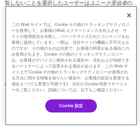
覧しないことを選択したユーザーは
ユニーク受信者
の
カウントに含まれないため、バリアント配分が偏って
いるように見えることがあります。
この Web サイトでは、Cookie その他のトラッキングテクノロジ
ーを使用して、お客様のWeb エクスペリエンスを向上させ、サ
イトの使用状況を分析し、パーソナライズされたコンテンツをお
客様に提供しています。一部は、当社サイトの機能に不可欠なも
のですが、その他のものは任意で、お客様の同意がある場合にの
み使用されます。Cookie その他のトラッキングテクノロジー
は、お客様のデバイスに保存される場合や、当社および信頼でき
るパートナーによって設置される場合があります。この Web サ
イト上で Cookie その他のトラッキングテクノロジーが使用され
る方法に関する情報を知りたい場合や、お客様の設定を変更する
コンセプト
ランダムバケット番
場合 (いつでも変更が可能です)、当社の Cookie 同意マネージャ
前へ
次へ
号
ーをご覧ください。詳細については、以下もご確認ください:
Cookie 設定
© Braze. All Rights Reserved
Privacy Policy
Cookie 優先設定