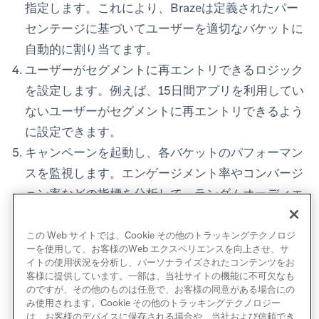
指定します。これにより、Brazeは定義されたパー
センテージに基づいてユーザーを適切なバケットに
自動的に割り当てます。
ユーザーがセグメントに再エントリできるロジック
を設定します。例えば、15日間アプリを利用してい
ないユーザーがセグメントに再エントリできるよう
に設定できます。
キャンペーンを起動し、各バケットのパフォーマン
スを監視します。エンゲージメント率やコンバージ
ョン率などの指標を分析して、ランダムオーディエ
ンスの再エントリがユースケースにどの程度効果的
かを判断できます。
この Web サイトでは、Cookie その他のトラッキングテクノロジ
ーを使用して、お客様のWeb エクスペリエンスを向上させ、サ
イトの使用状況を分析し、パーソナライズされたコンテンツをお
客様に提供しています。一部は、当社サイトの機能に不可欠なも
のですが、その他のものは任意で、お客様の同意がある場合にの
み使用されます。Cookie その他のトラッキングテクノロジー
は、お客様のデバイスに保存される場合や、当社および信頼でき