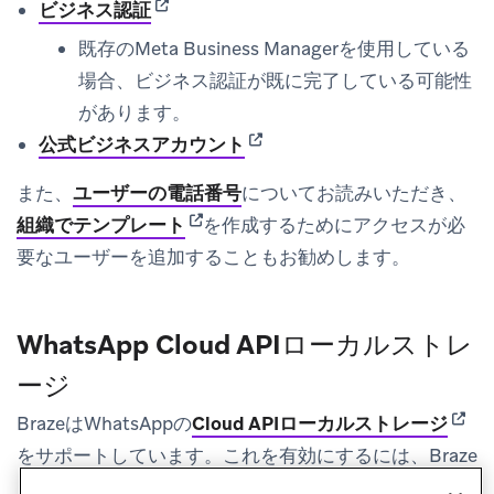
(opens in new tab)
ビジネス認証
既存のMeta Business Managerを使用している
場合、ビジネス認証が既に完了している可能性
があります。
(opens in new tab)
公式ビジネスアカウント
また、
ユーザーの電話番号
についてお読みいただき、
(opens in new tab)
組織でテンプレート
を作成するためにアクセスが必
要なユーザーを追加することもお勧めします。
WhatsApp Cloud APIローカルストレ
ージ
(open
BrazeはWhatsAppの
Cloud APIローカルストレージ
をサポートしています。これを有効にするには、Braze
カスタマーサポートマネージャーにお問い合わせくだ