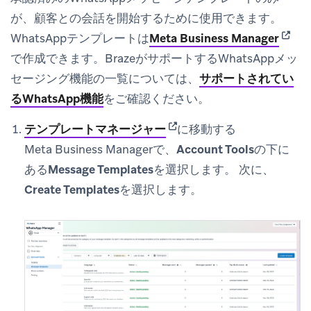
が、顧客との会話を開始するために使用できます。
(open
WhatsAppテンプレートは
Meta Business Manager
で作成できます。BrazeがサポートするWhatsAppメッ
セージング機能の一覧については、
サポートされてい
るWhatsApp機能
をご確認ください。
(opens in new tab)
テンプレートマネージャー
に移動する
Meta Business Managerで、
Account Tools
の下に
ある
Message Templates
を選択します。 次に、
Create Templates
を選択します。