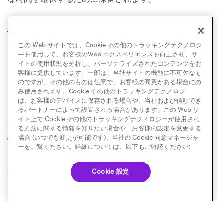
(opens in new tab)
テンプレートペーシング
について詳しくはMetaのド
キュメントをご覧ください。
この Web サイトでは、Cookie その他のトラッキングテクノロジ
ーを使用して、お客様のWeb エクスペリエンスを向上させ、サ
イトの使用状況を分析し、パーソナライズされたコンテンツをお
客様に提供しています。一部は、当社サイトの機能に不可欠なも
のですが、その他のものは任意で、お客様の同意がある場合にの
み使用されます。Cookie その他のトラッキングテクノロジー
は、お客様のデバイスに保存される場合や、当社および信頼でき
るパートナーによって設置される場合があります。この Web サ
イト上で Cookie その他のトラッキングテクノロジーが使用され
る方法に関する情報を知りたい場合や、お客様の設定を変更する
メッセージ処理
オプトインとオプト
場合 (いつでも変更が可能です)、当社の Cookie 同意マネージャ
前へ
次へ
アウト
ーをご覧ください。詳細については、以下もご確認ください:
Cookie 設定
© Braze. All Rights Reserved
Privacy Policy
Cookie 優先設定