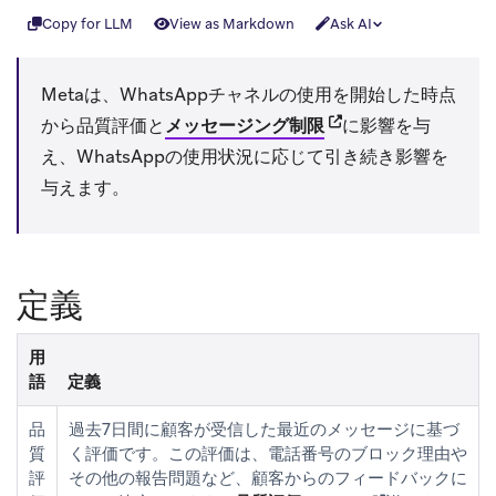
Copy for LLM
View as Markdown
Ask AI
Metaは、WhatsAppチャネルの使用を開始した時点
(opens in new tab)
から品質評価と
メッセージング制限
に影響を与
え、WhatsAppの使用状況に応じて引き続き影響を
与えます。
定義
用
語
定義
品
過去7日間に顧客が受信した最近のメッセージに基づ
質
く評価です。この評価は、電話番号のブロック理由や
評
その他の報告問題など、顧客からのフィードバックに